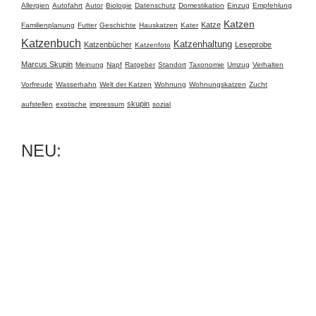
Allergien
Autofahrt
Autor
Biologie
Datenschutz
Domestikation
Einzug
Empfehlung
Katzen
Katze
Familienplanung
Futter
Geschichte
Hauskatzen
Kater
Katzenbuch
Katzenhaltung
Katzenbücher
Leseprobe
Katzenfoto
Marcus Skupin
Meinung
Napf
Ratgeber
Standort
Taxonomie
Umzug
Verhalten
Vorfreude
Wasserhahn
Welt der Katzen
Wohnung
Wohnungskatzen
Zucht
skupin
aufstellen
exotische
impressum
sozial
NEU: