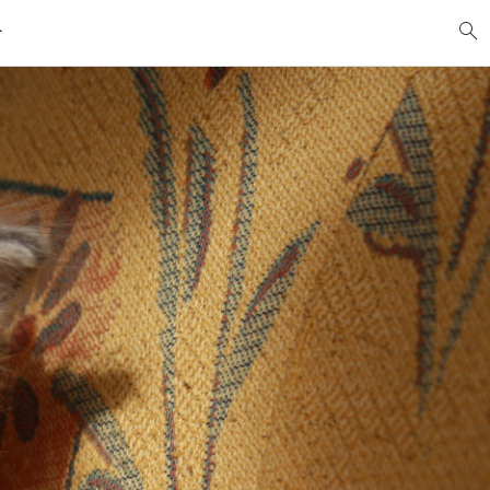
DAS KATZENBUCH
DER AUTOR
BILDNACHWEIS
REZENSIONEN
SITEMAP
KONTAKT
BESTELLEN
PRESSE