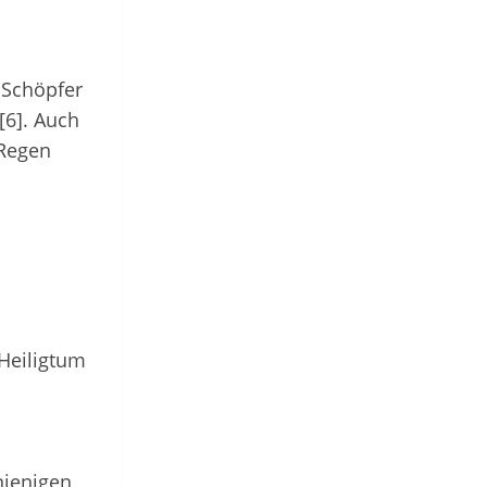
 Schöpfer
[6]. Auch
 Regen
 Heiligtum
njenigen,