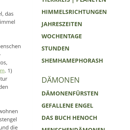
HIMMELSRICHTUNGEN
l, das
 Himmel
JAHRESZEITEN
WOCHENTAGE
 Menschen
STUNDEN
-
SHEMHAMEPHORASH
tos,
nm
. 1)
DÄMONEN
tur
 den
DÄMONENFÜRSTEN
GEFALLENE ENGEL
r wohnen
DAS BUCH HENOCH
nstengel
und die
MENSCHENDÄMONEN