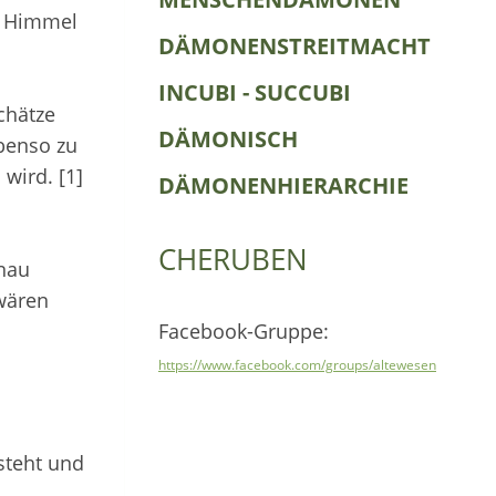
7. Himmel
DÄMONENSTREITMACHT
INCUBI - SUCCUBI
chätze
DÄMONISCH
enso zu
wird. [1]
DÄMONENHIERARCHIE
CHERUBEN
enau
 wären
Facebook-Gruppe:
https://www.facebook.com/groups/altewesen
steht und