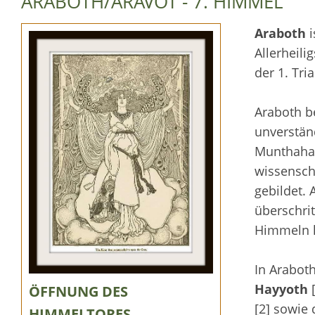
ARABOTH/ARAVOT - 7. HIMMEL
Araboth
i
Allerheili
der 1. Tri
Araboth b
unverständ
Munthahas
wissensch.
gebildet. 
überschrit
Himmeln h
In Araboth
Hayyoth
[
ÖFFNUNG DES
[2] sowie
HIMMELTORES