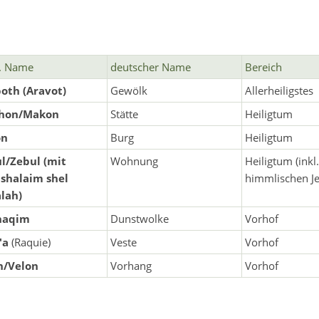
. Name
deutscher Name
Bereich
oth (Aravot)
Gewölk
Allerheiligstes
hon/Makon
Stätte
Heiligtum
on
Burg
Heiligtum
l/Zebul (mit
Wohnung
Heiligtum (ink
shalaim shel
himmlischen J
lah)
haqim
Dunstwolke
Vorhof
'a
(Raquie)
Veste
Vorhof
n/Velon
Vorhang
Vorhof