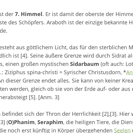
st der
7. Himmel
. Er ist damit der oberste der Himme
gste des Schöpfers. Araboth ist der einzige bekannte
ade.
esteht aus göttlichem Licht, das für den sterblichen
lich ist [4]. Seine äußere Grenze wird durch Sidrat al
, einen großen mystischen
Sidarbaum
(oft auch: Lo
: Ziziphus spina-christi = Syrischer Christusdorn, *
A
An dieser Grenze endet alles. Sie kann von keiner Krea
ten werden, gleich ob sie von der Erde auf- oder aus
erabsteigt [5]. [Anm. 3]
 befindet sich der Thron der Herrlichkeit [2],[3]. Hie
3] (
O)Phanim
,
Seraphim
, die heiligen Tiere, die Die
 die noch erst künftig in Körper übergehenden
Seelen