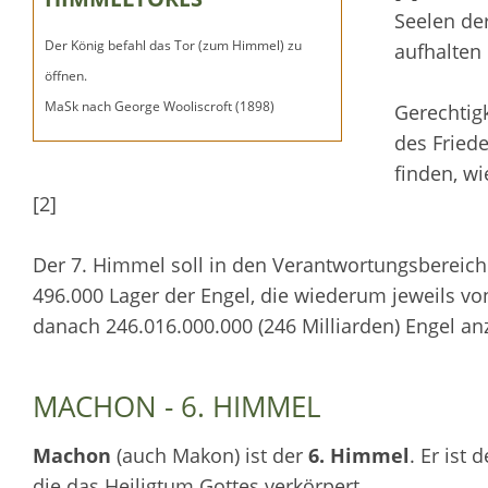
Seelen de
Der König befahl das Tor (zum Himmel) zu
aufhalten 
öffnen.
MaSk nach George Wooliscroft (1898)
Gerechtigk
des Friede
finden, wi
[2]
Der 7. Himmel soll in den Verantwortungsbereic
496.000 Lager der Engel, die wiederum jeweils v
danach 246.016.000.000 (246 Milliarden) Engel anz
MACHON - 6. HIMMEL
Machon
(auch Makon) ist der
6. Himmel
. Er ist
die das Heiligtum Gottes verkörpert.