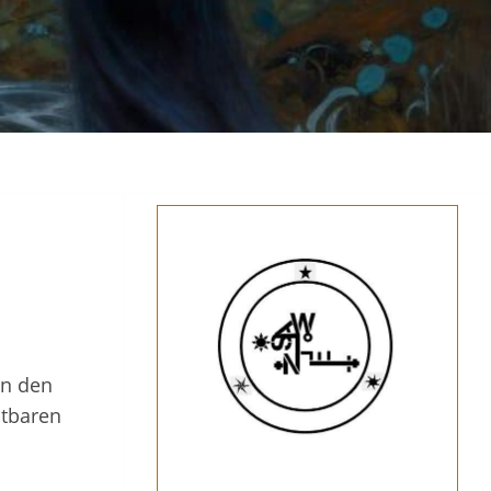
in den
htbaren