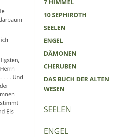
7 HIMMEL
le
10 SEPHIROTH
idarbaum
SEELEN
sich
ENGEL
DÄMONEN
ligsten,
CHERUBEN
 Herrn
. . . Und
DAS BUCH DER ALTEN
 der
WESEN
Hymnen
estimmt
SEELEN
nd Eis
ENGEL