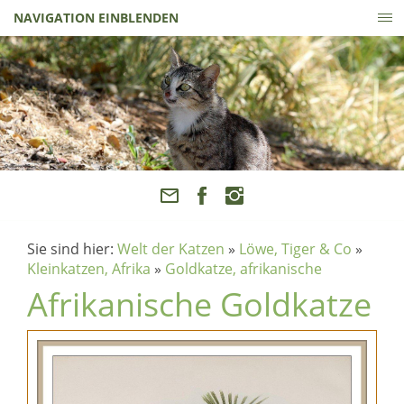
NAVIGATION EINBLENDEN
Sie sind hier:
Welt der Katzen
»
Löwe, Tiger & Co
»
Kleinkatzen, Afrika
»
Goldkatze, afrikanische
Afrikanische Goldkatze