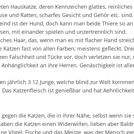
ten Hauskatze, deren Kennzeichen glattes, reinliches F
use und Ratten, scharfes Gesicht und Gehör etc. sind
eind ist der Hund, doch kann man beide Thiere so an
sen, mit einander spielen und unzertrennlich sind.
sches Haar, das, wenn man es mit flacher Hand streic
 Katzen fast von allen Farben; meistens gefleckt. Dre
zen Falschheit und Tücke vor, doch verletzen sie nur,
 Anhänglichkeit an ihre Herren. Genäschigkeit ist alle
en jährlich 3 12 Junge, welche blind zur Welt kommen
 Das Katzenfleisch ist genießbar und hat Aehnlichkei
egen die Katzen, die in ihrer Nähe, selbst wenn sie s
aben die Katzen einen Widerwillen, lieben aber Bald
eine Vögel, Fische und das Meiste, was der Mensch gen