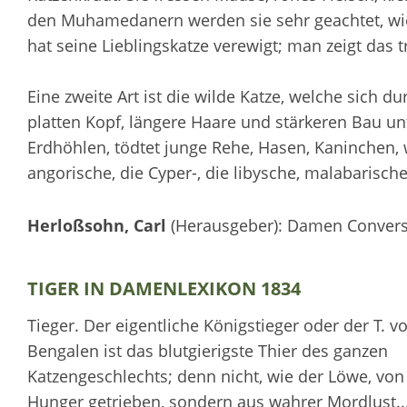
den Muhamedanern werden sie sehr geachtet, wie
hat seine Lieblingskatze verewigt; man zeigt das t
Eine zweite Art ist die wilde Katze, welche sich du
platten Kopf, längere Haare und stärkeren Bau un
Erdhöhlen, tödtet junge Rehe, Hasen, Kaninchen, w
angorische, die Cyper-, die libysche, malabarische,
Herloßsohn, Carl
(Herausgeber): Damen Conversa
TIGER IN DAMENLEXIKON 1834
Tieger. Der eigentliche Königstieger oder der T. v
Bengalen ist das blutgierigste Thier des ganzen
Katzengeschlechts; denn nicht, wie der Löwe, von
Hunger getrieben, sondern aus wahrer Mordlust..