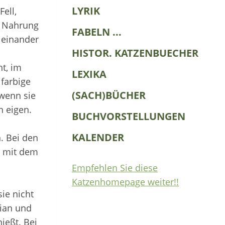
LYRIK
ell,
. Nahrung
FABELN ...
 einander
HISTOR. KATZENBUECHER
ht, im
LEXIKA
ifarbige
(SACH)BÜCHER
 wenn sie
n eigen.
BUCHVORSTELLUNGEN
KALENDER
. Bei den
t mit dem
Empfehlen Sie diese
Katzenhomepage weiter!!
ie nicht
rian und
ießt. Bei