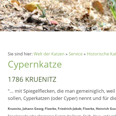
Sie sind hier:
Welt der Katzen
»
Service
»
Historische K
Cypernkatze
1786 KRUENITZ
"... mit Spiegelflecken, die man gemeiniglich, we
sollen, Cyperkatzen (oder Cyper) nennt und für die
Kruenitz, Johann Georg; Floerke, Friedrich-Jakob; Floerke, Heinrich G
Encyclopaedie oder allgemeines System der Staats- Stadt-, Haus- und Land-