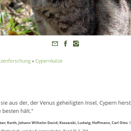
atzenforschung
»
Cypernkatze
il sie aus der, der Venus geheiligten Insel, Cypern he
 besten hält."
ustav; Korth, Johann Wilhelm David; Kossarski, Ludwig; Hoffmann, Carl Otto
:
Wirthschaft, und der Kunstgeschichte, Band 36, S. 204