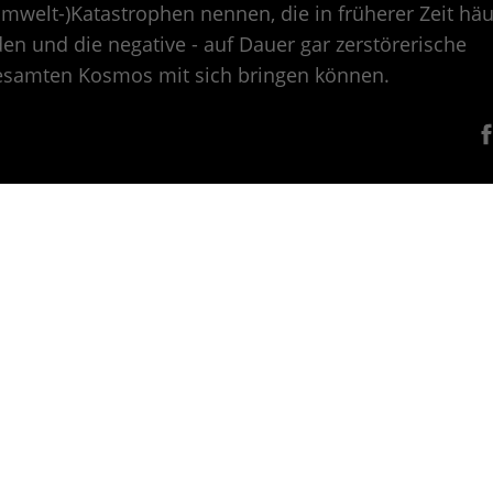
mwelt-)Katastrophen nennen, die in früherer Zeit häuf
en und die negative - auf Dauer gar zerstörerische
esamten Kosmos mit sich bringen können.