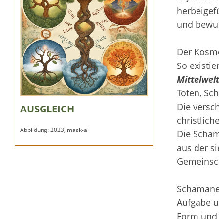
herbeigef
und bewus
Der Kosmo
So existie
Mittelwelt
Toten, Sc
Die versc
AUSGLEICH
christlich
Abbildung: 2023, mask-ai
Die Scham
aus der s
Gemeinsch
Schamanen 
Aufgabe un
Form und