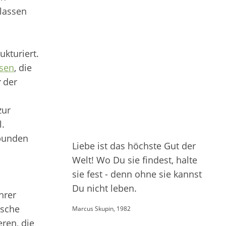
rlassen
kturiert.
sen
, die
t
der
zur
l.
rbunden
Liebe ist das höchste Gut der
Welt! Wo Du sie findest, halte
sie fest - denn ohne sie kannst
Du nicht leben.
hrer
ische
Marcus Skupin, 1982
ren, die