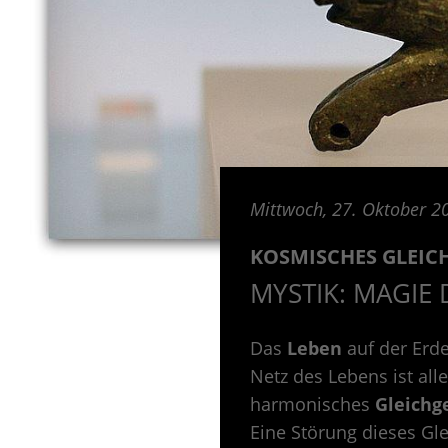
Mittwoch, 27. Oktober 2
KOSMISCHES GLEIC
MYSTIK: MAGIE 
Das
Leben
auf der Erde
Netz des Lebens ist al
harmonisches
Gleichg
Eine Störung dieses Gl