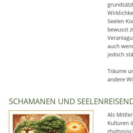
grundsätzl
Wirklichk
Seelen Ko
bewusst z
Veranlagu
auch wenn
jedoch st
Träume und
andere Wi
SCHAMANEN UND SEELENREISEN
Als Mittle
Kulturen 
rhythmisc