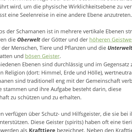
ührt wird, um die physische Wirklichkeitsebene zu ve
st eine Seelenreise in eine andere Ebene anzutreten.
s der Schamanen ist in mehrere vertikale Ebenen stru
ren die
Oberwelt
der Götter und der
höheren Geistwe
der Menschen, Tiere und Pflanzen und die
Unterwel
hatten und
bösen Geister
.
hiedenen Ebenen sind durchlässig und im Gegensatz 
en Religion (dort: Himmel, Erde und Hölle), wertneutra
anen sind traditionell eng mit der Gemeinschaft ve
ie stammen und ihre Aufgabe besteht darin, diese
aft zu schützen und zu erhalten.
verfügen über Schutz- und Hilfsgeister, die sie bei i
terstützen. Diese Geister (spirits) haben oft eine tier
 werden als
Krafttiere
bezeichnet. Neben den Krafttie