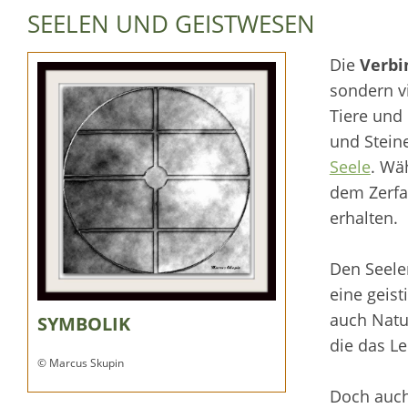
SEELEN UND GEISTWESEN
Die
Verbi
sondern v
Tiere und 
und Stein
Seele
. Wä
dem Zerfal
erhalten.
Den Seelen
eine geist
auch Natu
SYMBOLIK
die das L
© Marcus Skupin
Doch auch