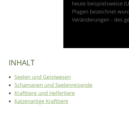
heute beispielsweise (U
Plagen bezeichnet wurd
Veränderungen - des g
INHALT
Seelen und Geistwesen
Schamanen und Seelenreisende
Krafttiere und Helfertiere
Katzenartige Krafttiere