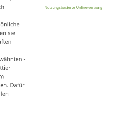
ch
Nutzungsbasierte Onlinewerbung
sönliche
en sie
aften
rwähnten -
tier
em
nen. Dafür
alen