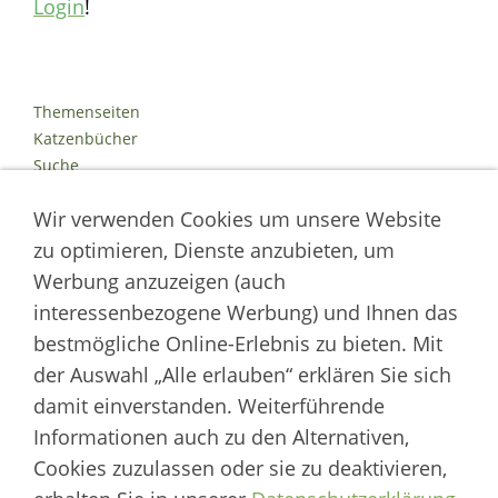
Login
!
Themenseiten
Katzenbücher
Suche
Kontakt
Wir verwenden Cookies um unsere Website
Impressum
Datenschutz
zu optimieren, Dienste anzubieten, um
Cookies
Werbung anzuzeigen (auch
Logout
interessenbezogene Werbung) und Ihnen das
Autor der Welt der Katzen
bestmögliche Online-Erlebnis zu bieten. Mit
der Auswahl „Alle erlauben“ erklären Sie sich
___________________
damit einverstanden. Weiterführende
Welt der Katzen | Fachportal für Biologie, Verhaltensbiologie &
Informationen auch zu den Alternativen,
Fortpflanzung von Hauskatzen und Wildkatzenarten
Cookies zuzulassen oder sie zu deaktivieren,
Artikel werden regelmäßig aktualisiert und neue Forschungsergebnisse
berücksichtigt.