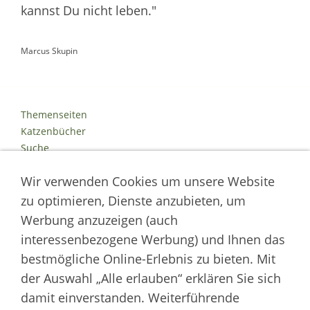
kannst Du nicht leben."
Marcus Skupin
Themenseiten
Katzenbücher
Suche
Kontakt
Wir verwenden Cookies um unsere Website
Impressum
Datenschutz
zu optimieren, Dienste anzubieten, um
Cookies
Werbung anzuzeigen (auch
Logout
interessenbezogene Werbung) und Ihnen das
Autor der Welt der Katzen
bestmögliche Online-Erlebnis zu bieten. Mit
der Auswahl „Alle erlauben“ erklären Sie sich
___________________
damit einverstanden. Weiterführende
Welt der Katzen | Fachportal für Biologie, Verhaltensbiologie &