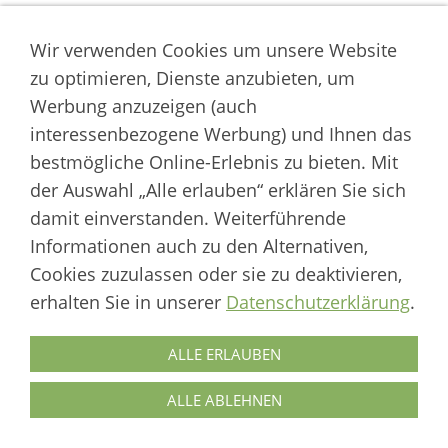
Wir verwenden Cookies um unsere Website
zu optimieren, Dienste anzubieten, um
Themenseiten
Werbung anzuzeigen (auch
Katzenbücher
Suche
interessenbezogene Werbung) und Ihnen das
Kontakt
bestmögliche Online-Erlebnis zu bieten. Mit
Impressum
der Auswahl „Alle erlauben“ erklären Sie sich
Datenschutz
damit einverstanden. Weiterführende
Cookies
Informationen auch zu den Alternativen,
Logout
Cookies zuzulassen oder sie zu deaktivieren,
Autor der Welt der Katzen
erhalten Sie in unserer
Datenschutzerklärung
.
___________________
ALLE ERLAUBEN
Welt der Katzen | Fachportal für Biologie, Verhaltensbiologie &
Fortpflanzung von Hauskatzen und Wildkatzenarten
ALLE ABLEHNEN
Artikel werden regelmäßig aktualisiert und neue Forschungsergebnisse
berücksichtigt.