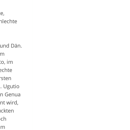
e,
hlechte
 und Dän.
 im
to, im
echte
rsten
. Ugutio
von Genua
nt wird,
uckten
och
 im