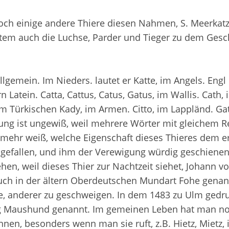
noch einige andere Thiere diesen Nahmen, S. Meerkatz
tem auch die Luchse, Parder und Tieger zu dem Gesc
lgemein. Im Nieders. lautet er Katte, im Angels. Engl
rn Latein. Catta, Cattus, Catus, Gatus, im Wallis. Cath,
im Türkischen Kady, im Armen. Citto, im Lappländ. Ga
ng ist ungewiß, weil mehrere Wörter mit gleichem R
ehr weiß, welche Eigenschaft dieses Thieres dem e
 gefallen, und ihm der Verewigung würdig geschienen
 sehen, weil dieses Thier zur Nachtzeit siehet, Johann 
auch in der ältern Oberdeutschen Mundart Fohe genan
he, anderer zu geschweigen. In dem 1483 zu Ulm gedr
ig Maushund genannt. Im gemeinen Leben hat man n
nen, besonders wenn man sie ruft, z.B. Hietz, Mietz,