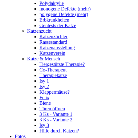
Polydaktylie
monogene Defekte (mehr)
polygene Defekte (mehr)
Erbkrankheiten
Gentests der Katze
Katzenzucht
Katzenzüchter
Rassestandard
Katzenausstellung
Katzenverein
Katze & Mensch
Tiergestützte Therapie?
Co-Therapeut
Therapiekatze
Isy 1
Isy 2
Klappermäuse?
Felix
Biene
Türen öffnen
3 Ks - Variante 1
3 Ks - Variante 2
Isy 3
Hilfe durch Katzen?
Fotos