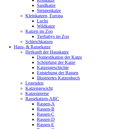
Rostkatze
Sandkatze
Steppenkatze
Kleinkatzen, Europa
Luchs
Wildkatze
Katzen im Zoo
Tierbabys im Zoo
Schleichkatzen
Haus- & Rassekatze
Herkunft der Hauskatze
Domestikation der Katze
Schöpfung der Katze
Katzengeschichte
Entstehung der Rassen
Illustriertes Katzenbuch
Legenden
Katzengewicht
Katzenpreise
Rassekatzen-ABC
Rassen-A
Rassen-B
Rassen-C
Rassen-D
Rassen-E