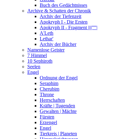
Buch des Gedächtnisses
Archive & Schatten der Chronik
Archiv der Tiefenzeit
Apokryph I - Die Ersten
Apokryph II - Fragment ||||'''''|
A'Leth
Lethar'
Archiv der Bücher
Namenlose Geister
7 Himmel
10 Sephiroth
Seelen
Engel
Ordnung der Engel
Seraphim
Cherubim
Throne
Herrschaften
Kräfte | Tugenden
Gewalten | Mächte
Fürsten
Erzengel
Engel
Tierkreis | Planeten