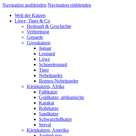
Navigation ausblenden
Navigation einblenden
Welt der Katzen
Löwe, Tiger & Co
Herkunft & Geschichte
Verbreitung
Geparde
Grosskatzen
Jaguar
Leopard
Löwe
Schneeleopard
Tiger
Nebelparder
Borneo-Nebelparder
Kleinkatzen, Afrika
Falbkatze
Goldkatze, afrikanische
Karakal
Rohrkatze
Sandkatze
Schwarzfußkatze
Serval
Kleinkatzen, Amerika
Andenkatze