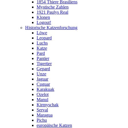
1854 Thiere Brasiliens
Mystische Zahlen
1921 Paulys Real
Klonen
Logout!
Historische Katzenforschung
Löwe
Leopard
Luchs
Katze
Pard
Pantier
Tigertier
Gepard
Unze
Jaguar
Cuguar
Karakuak
Ozelot
Manul
Kirmyschak
Serval
Maragua
Pichu
europäische Katzen