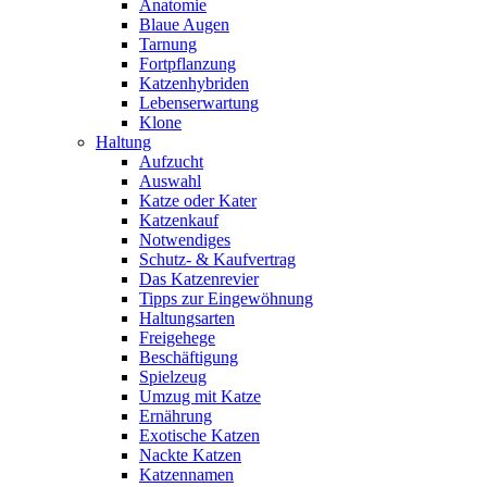
Anatomie
Blaue Augen
Tarnung
Fortpflanzung
Katzenhybriden
Lebenserwartung
Klone
Haltung
Aufzucht
Auswahl
Katze oder Kater
Katzenkauf
Notwendiges
Schutz- & Kaufvertrag
Das Katzenrevier
Tipps zur Eingewöhnung
Haltungsarten
Freigehege
Beschäftigung
Spielzeug
Umzug mit Katze
Ernährung
Exotische Katzen
Nackte Katzen
Katzennamen