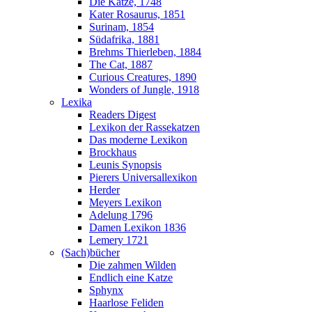
Die Katze, 1748
Kater Rosaurus, 1851
Surinam, 1854
Südafrika, 1881
Brehms Thierleben, 1884
The Cat, 1887
Curious Creatures, 1890
Wonders of Jungle, 1918
Lexika
Readers Digest
Lexikon der Rassekatzen
Das moderne Lexikon
Brockhaus
Leunis Synopsis
Pierers Universallexikon
Herder
Meyers Lexikon
Adelung 1796
Damen Lexikon 1836
Lemery 1721
(Sach)bücher
Die zahmen Wilden
Endlich eine Katze
Sphynx
Haarlose Feliden