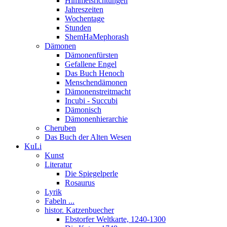
Himmelsrichtungen
Jahreszeiten
Wochentage
Stunden
ShemHaMephorash
Dämonen
Dämonenfürsten
Gefallene Engel
Das Buch Henoch
Menschendämonen
Dämonenstreitmacht
Incubi - Succubi
Dämonisch
Dämonenhierarchie
Cheruben
Das Buch der Alten Wesen
KuLi
Kunst
Literatur
Die Spiegelperle
Rosaurus
Lyrik
Fabeln ...
histor. Katzenbuecher
Ebstorfer Weltkarte, 1240-1300