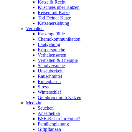
Katze & Recht
Klischees über Katzen
Reisen mit Katze
Tod Deiner Katze
Katzenerziehung
Verhalten
Katzengefühle
Chemokommunikation
Lautgebung
Körpersprache
Verhaltensarten
Verhalten & Therapie
Schulversuche
Unsauberkeit
Rauschmittel
Ruhephasen
Stress
Winterschlaf
Gefahren durch Katzen
Medizin
Seuchen
Anästhetika
BSE-Risiko im Futter?
Familienplanung
Giftpflanzen