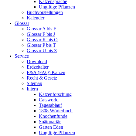
Katzensprache
Ungiftige Pflanzen
Buchvorstellungen
Kalender
Glossar
Glossar A bis E
Glossar F bis J
Glossar K bis O
Glossar P bis T
Glossar U bis Z
Service
Download
Erdzeitalter
F&A (FAQ) Katzen
Recht & Gesetz
Sitemap
Intern
Katzenforschung
Catsworld
Tagesablauf
1808 Wörterbuch
Knochenfunde
Spätquartär
Garten Eden
Ungiftige Pflanzen