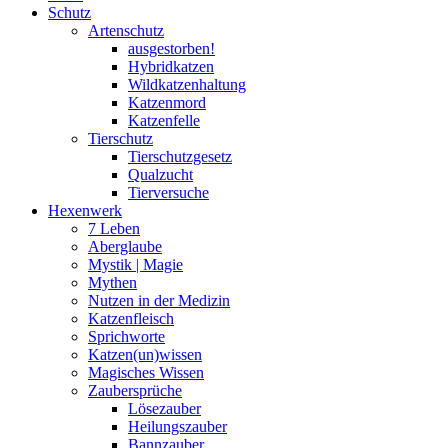
Schutz
Artenschutz
ausgestorben!
Hybridkatzen
Wildkatzenhaltung
Katzenmord
Katzenfelle
Tierschutz
Tierschutzgesetz
Qualzucht
Tierversuche
Hexenwerk
7 Leben
Aberglaube
Mystik | Magie
Mythen
Nutzen in der Medizin
Katzenfleisch
Sprichworte
Katzen(un)wissen
Magisches Wissen
Zaubersprüche
Lösezauber
Heilungszauber
Bannzauber