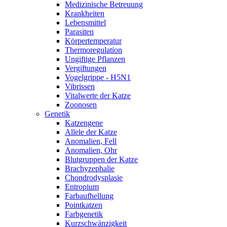
Medizinische Betreuung
Krankheiten
Lebensmittel
Parasiten
Körpertemperatur
Thermoregulation
Ungiftige Pflanzen
Vergiftungen
Vogelgrippe - H5N1
Vibrissen
Vitalwerte der Katze
Zoonosen
Genetik
Katzengene
Allele der Katze
Anomalien, Fell
Anomalien, Ohr
Blutgruppen der Katze
Brachyzephalie
Chondrodysplasie
Entropium
Farbaufhellung
Pointkatzen
Farbgenetik
Kurzschwänzigkeit