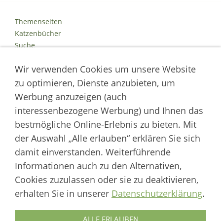
Themenseiten
Katzenbücher
Suche
Kontakt
Wir verwenden Cookies um unsere Website
Impressum
Datenschutz
zu optimieren, Dienste anzubieten, um
Cookies
Werbung anzuzeigen (auch
Logout
interessenbezogene Werbung) und Ihnen das
Autor der Welt der Katzen
bestmögliche Online-Erlebnis zu bieten. Mit
der Auswahl „Alle erlauben“ erklären Sie sich
___________________
damit einverstanden. Weiterführende
Welt der Katzen | Fachportal für Biologie, Verhaltensbiologie &
Informationen auch zu den Alternativen,
Fortpflanzung von Hauskatzen und Wildkatzenarten
Cookies zuzulassen oder sie zu deaktivieren,
Artikel werden regelmäßig aktualisiert und neue Forschungsergebnisse
erhalten Sie in unserer
Datenschutzerklärung
.
berücksichtigt.
Biologie
·
Verhalten
·
Ethologie
·
Fortpflanzung
·
Tierschutz
·
Wilde Katzen
ALLE ERLAUBEN