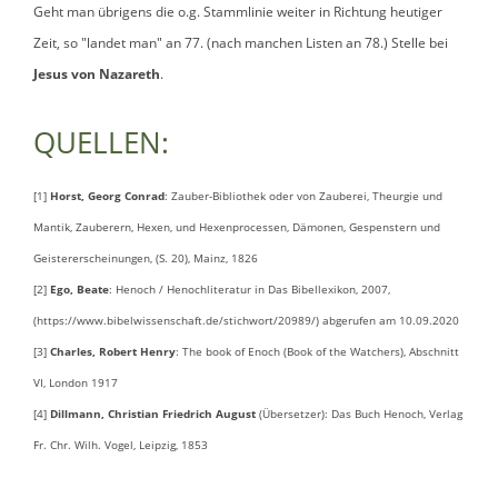
Geht man übrigens die o.g. Stammlinie weiter in Richtung heutiger
Zeit, so "landet man" an 77. (nach manchen Listen an 78.) Stelle bei
Jesus von Nazareth
.
QUELLEN:
[1]
Horst, Georg Conrad
: Zauber-Bibliothek oder von Zauberei, Theurgie und
Mantik, Zauberern, Hexen, und Hexenprocessen, Dämonen, Gespenstern und
Geistererscheinungen, (S. 20), Mainz, 1826
[2]
Ego, Beate
: Henoch / Henochliteratur in Das Bibellexikon, 2007,
(https://www.bibelwissenschaft.de/stichwort/20989/) abgerufen am 10.09.2020
[3]
Charles, Robert Henry
: The book of Enoch (Book of the Watchers), Abschnitt
VI, London 1917
[4]
Dillmann, Christian Friedrich August
(Übersetzer): Das Buch Henoch, Verlag
Fr. Chr. Wilh. Vogel, Leipzig, 1853