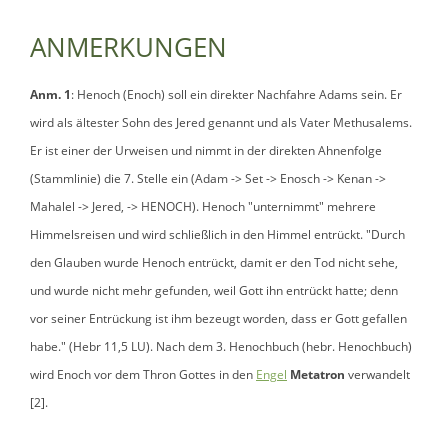
ANMERKUNGEN
Anm. 1
: Henoch (Enoch) soll ein direkter Nachfahre Adams sein. Er
wird als ältester Sohn des Jered genannt und als Vater Methusalems.
Er ist einer der Urweisen und nimmt in der direkten Ahnenfolge
(Stammlinie) die 7. Stelle ein (Adam -> Set -> Enosch -> Kenan ->
Mahalel -> Jered, -> HENOCH). Henoch "unternimmt" mehrere
Himmelsreisen und wird schließlich in den Himmel entrückt. "Durch
den Glauben wurde Henoch entrückt, damit er den Tod nicht sehe,
und wurde nicht mehr gefunden, weil Gott ihn entrückt hatte; denn
vor seiner Entrückung ist ihm bezeugt worden, dass er Gott gefallen
habe." (Hebr 11,5 LU). Nach dem 3. Henochbuch (hebr. Henochbuch)
wird Enoch vor dem Thron Gottes in den
Engel
Metatron
verwandelt
[2].