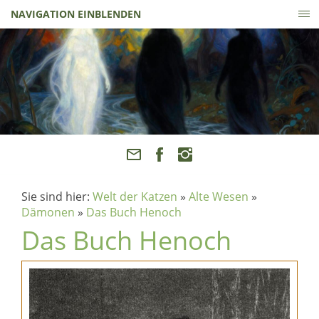
NAVIGATION EINBLENDEN
Sie sind hier:
Welt der Katzen
»
Alte Wesen
»
Dämonen
»
Das Buch Henoch
Das Buch Henoch