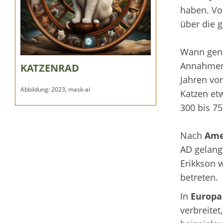
haben. Von
über die 
Wann gena
Annahmen 
KATZENRAD
Jahren vor
Abbildung: 2023, mask-ai
Katzen et
300 bis 75
Nach
Ame
AD gelangt
Erikkson 
betreten.
In
Europa
verbreite