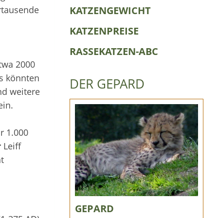
hrtausende
KATZENGEWICHT
KATZENPREISE
RASSEKATZEN-ABC
twa 2000
us könnten
DER GEPARD
d weitere
ein.
r 1.000
r
Leiff
t
GEPARD