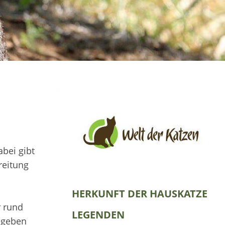
abei gibt
reitung
HERKUNFT DER HAUSKATZE
r rund
LEGENDEN
egeben