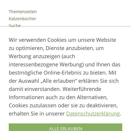
Themenseiten
Katzenbücher
Suche
Kontakt
Wir verwenden Cookies um unsere Website
Impressum
Datenschutz
zu optimieren, Dienste anzubieten, um
Cookies
Werbung anzuzeigen (auch
Logout
interessenbezogene Werbung) und Ihnen das
Autor der Welt der Katzen
bestmögliche Online-Erlebnis zu bieten. Mit
der Auswahl „Alle erlauben“ erklären Sie sich
___________________
damit einverstanden. Weiterführende
Welt der Katzen | Fachportal für Biologie, Verhaltensbiologie &
Informationen auch zu den Alternativen,
Fortpflanzung von Hauskatzen und Wildkatzenarten
Cookies zuzulassen oder sie zu deaktivieren,
Artikel werden regelmäßig aktualisiert und neue Forschungsergebnisse
erhalten Sie in unserer
Datenschutzerklärung
.
berücksichtigt.
Biologie
·
Verhalten
·
Ethologie
·
Fortpflanzung
·
Tierschutz
·
Wilde Katzen
ALLE ERLAUBEN