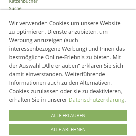
Katzenbücher
Suche
Kontakt
Wir verwenden Cookies um unsere Website
Impressum
Datenschutz
zu optimieren, Dienste anzubieten, um
Cookies
Werbung anzuzeigen (auch
Logout
interessenbezogene Werbung) und Ihnen das
Autor der Welt der Katzen
bestmögliche Online-Erlebnis zu bieten. Mit
der Auswahl „Alle erlauben“ erklären Sie sich
___________________
damit einverstanden. Weiterführende
Welt der Katzen | Fachportal für Biologie, Verhaltensbiologie &
Informationen auch zu den Alternativen,
Fortpflanzung von Hauskatzen und Wildkatzenarten
Cookies zuzulassen oder sie zu deaktivieren,
Artikel werden regelmäßig aktualisiert und neue Forschungsergebnisse
erhalten Sie in unserer
Datenschutzerklärung
.
berücksichtigt.
Biologie
·
Verhalten
·
Ethologie
·
Fortpflanzung
·
Tierschutz
·
Wilde Katzen
ALLE ERLAUBEN
Autor & Redaktion: Marcus Skupin · Katzenforschung | Katzenwissen |
Katzenhaltung
ALLE ABLEHNEN
© 1999–2026 Welt der Katzen – Alle Rechte vorbehalten