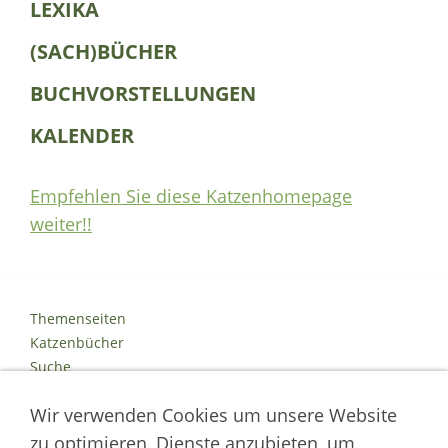
LEXIKA
(SACH)BÜCHER
BUCHVORSTELLUNGEN
KALENDER
Empfehlen Sie diese Katzenhomepage
weiter!!
Themenseiten
Katzenbücher
Suche
Kontakt
Wir verwenden Cookies um unsere Website
Impressum
Datenschutz
zu optimieren, Dienste anzubieten, um