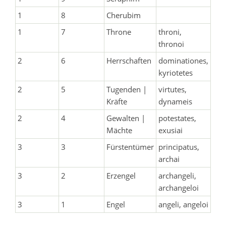
1
8
Cherubim
1
7
Throne
throni,
thronoi
2
6
Herrschaften
dominationes,
kyriotetes
2
5
Tugenden |
virtutes,
Kräfte
dynameis
2
4
Gewalten |
potestates,
Mächte
exusiai
3
3
Fürstentümer
principatus,
archai
3
2
Erzengel
archangeli,
archangeloi
3
1
Engel
angeli, angeloi