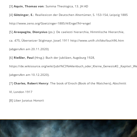
[3]
Aquin, Thomas von
: Summa Theologica, 13. JH AD
[4]
Götzinger, E.
: Reallexicon der Deutschen Altertümer, S. 153-154, Leipzig 1885
http://www.zeno.org/Goetzinger-1885/A/Engel?hl=engel
[5]
Areopagita, Dionysius
(ps.): De caelesti hierarchia, Himmlische Hierarchie,
ca. 475, Übersetzer Stiglmayr, Josef, 1911 http://www.unifr.ch/bkv/buch96.htm
(abgerufen am 20.11.2020)
[6]
Rießler, Paul
(Hrsg.): Buch der Jubiläen, Augsburg 1928,
https://de.wikisource.org/wiki/Jubil%C3%A4enbuch_oder_Kleine_Genesis#2._Kapitel:_W
(abgerufen am 10.12.2020).
[7]
Charles, Robert Henry
: The book of Enoch (Book of the Watchers), Abschnitt
VI, London 1917
[8] Liber Juratus Honorii