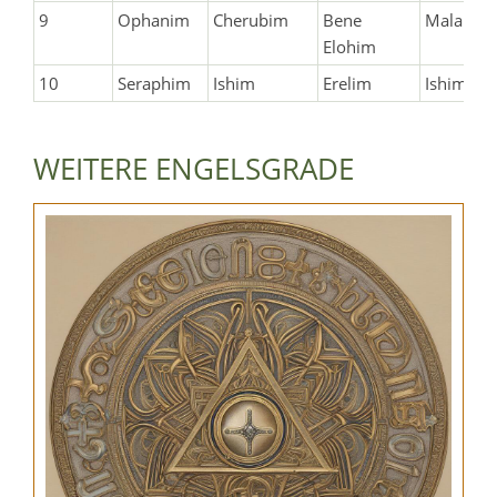
9
Ophanim
Cherubim
Bene
Malakim
Elohim
10
Seraphim
Ishim
Erelim
Ishim
WEITERE ENGELSGRADE