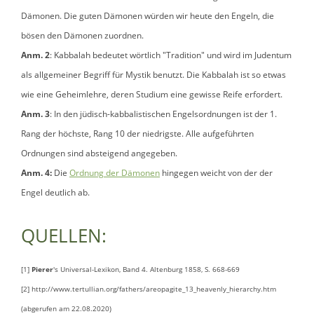
Dämonen. Die guten Dämonen würden wir heute den Engeln, die
bösen den Dämonen zuordnen.
Anm. 2
: Kabbalah bedeutet wörtlich "Tradition" und wird im Judentum
als allgemeiner Begriff für Mystik benutzt. Die Kabbalah ist so etwas
wie eine Geheimlehre, deren Studium eine gewisse Reife erfordert.
Anm. 3
: In den jüdisch-kabbalistischen Engelsordnungen ist der 1.
Rang der höchste, Rang 10 der niedrigste. Alle aufgeführten
Ordnungen sind absteigend angegeben.
Anm. 4:
Die
Ordnung der Dämonen
hingegen weicht von der der
Engel deutlich ab.
QUELLEN:
[1]
Pierer
's Universal-Lexikon, Band 4. Altenburg 1858, S. 668-669
[2] http://www.tertullian.org/fathers/areopagite_13_heavenly_hierarchy.htm
(abgerufen am 22.08.2020)