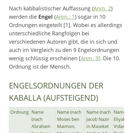
Nach kabbalistischer Auffassung (
Anm. 2
)
werden die
Engel
(
Anm.: 1
) sogar in 10
Ordnungen eingeteilt [1]. Wobei es allerdings
unterschiedliche Rangfolgen bei
verschiedenen Autoren gibt, die in sich und
auch im Vergleich zu den 9 Engelordnungen
wenig schlüssig erscheinen [
Anm. 3]
. Die 10.
Ordnung ist der Mensch.
ENGELSORDNUNGEN DER
KABALLA (AUFSTEIGEND)
Ordnung
Name
Name (nach
Name (nach
Name (n
(nach
Moses ben
Jacob Nazir
Eliyahu d
Abraham
Maimon,
in Maseket
Vidas in