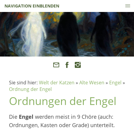
NAVIGATION EINBLENDEN
Sie sind hier:
Welt der Katzen
»
Alte Wesen
»
Engel
»
Ordnung der Engel
Ordnungen der Engel
Die
Engel
werden meist in 9 Chöre (auch:
Ordnungen, Kasten oder Grade) unterteilt.