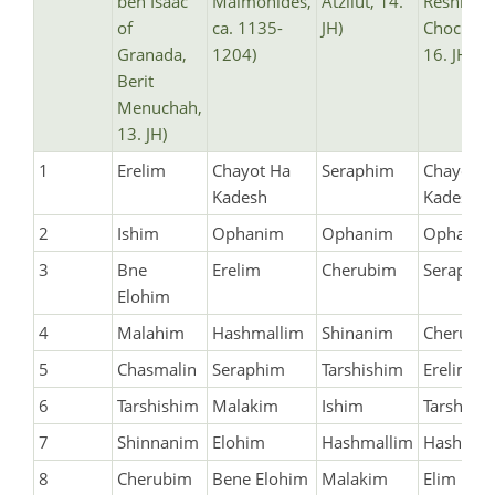
ben Isaac
Maimonides,
Atzilut, 14.
Reshit
of
ca. 1135-
JH)
Chochma
Granada,
1204)
16. JH)
Berit
Menuchah,
13. JH)
1
Erelim
Chayot Ha
Seraphim
Chayot H
Kadesh
Kadesh
2
Ishim
Ophanim
Ophanim
Ophanim
3
Bne
Erelim
Cherubim
Seraphi
Elohim
4
Malahim
Hashmallim
Shinanim
Cherubi
5
Chasmalin
Seraphim
Tarshishim
Erelim
6
Tarshishim
Malakim
Ishim
Tarshish
7
Shinnanim
Elohim
Hashmallim
Hashmal
8
Cherubim
Bene Elohim
Malakim
Elim