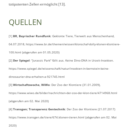
totipotenten Zellen ermöglicht [13].
QUELLEN
[1]
BR, Bayrischer Rundfunk
: Geklonte Tiere, Tierwelt aus Menschenhand,
04.07.2018, https://www.br.de/themen/wissen/klonschaf-dolly-klonen-klontiere-
100.html (abgerufen am 01.05.2020)
[2]
Der Spiegel
: "Jurassic Park" fällt aus. Keine Dino-DNA in Urzeit-Insekten.
https://www.spiegel.de/wissenschaft/natur/insekten-in-bernstein-keine-
dinosaurier-dna-erhalten-a-921745.html
[3]
Wirtschaftswoche, WiWo
: Der Zoo der Klontiere (31.01.2009),
https://www.wiwo.de/bilder/nachrichten-der-zoo-der-klon-tiere/4714968.html
(abgerufen am 02. Mai 2020)
[4]
Transgen; Transparenz Gentechnik
: Der Zoo der Klontiere (21.07.2017)
https://www.transgen.de/tiere/674.klonen-tieren.html (abgerufen am 02. Mai
2020)