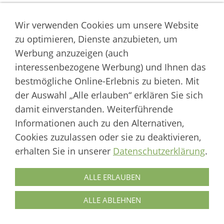
[5]
Tagesspiegel
: Nobelpreis für einen Molch, BAS,
https://www.tagesspiegel.de/kultur/gentechnik-nobelpreis-fuer-einen-
Wir verwenden Cookies um unsere Website
molch/273542.html (abgerufen am 02. Mai 2020)
zu optimieren, Dienste anzubieten, um
[6]
Deutsches Primatenzentrum
: Klonen,
Werbung anzuzeigen (auch
https://www.dpz.eu/de/infothek/wissen/klonen.html (abgerufen am 02. Mai
interessenbezogene Werbung) und Ihnen das
2020)
bestmögliche Online-Erlebnis zu bieten. Mit
[7]
DRZE, Deutsches Referenzzentrum für Ethik in den Biowissenschaften
:
der Auswahl „Alle erlauben“ erklären Sie sich
Embryonensplitting, http://www.drze.de/im-
damit einverstanden. Weiterführende
blickpunkt/forschungsklonen/module/embryo-splitting (abgerufen am
Informationen auch zu den Alternativen,
03.05.2020)
Cookies zuzulassen oder sie zu deaktivieren,
[8]
ViaGen Pets
: "Cat Cloning" https://viagenpets.com/product/initiate-cloning/
erhalten Sie in unserer
Datenschutzerklärung
.
(abgerufen am 03.05.2020)
[9]
Sinogene
: Pet Cat Cloning, https://www.sinogene.org/pet-cat-cloning.html
ALLE ERLAUBEN
(abgerufen am 03.05.2020)
ALLE ABLEHNEN
[10]
Genetics Savings & Clone Inc.
: Presseveröffentlichung, (05.08.2004),
http://www.savingsandclone.com/news/press_releases_10.html (historisch, nicht