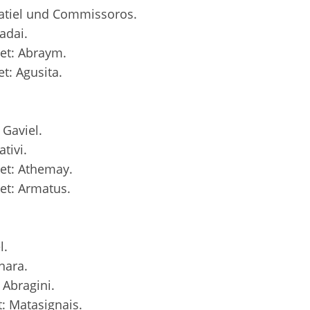
atiel und Commissoros.
adai.
et: Abraym.
t: Agusita.
 Gaviel.
tivi.
et: Athemay.
et: Armatus.
l.
nara.
Abragini.
: Matasignais.