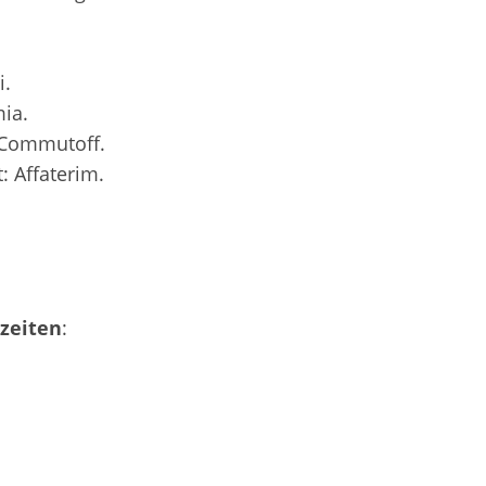
i.
ia.
 Commutoff.
 Affaterim.
zeiten
: