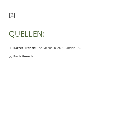
[2]
QUELLEN:
[1]
Barret, Francis:
The Magus, Buch 2, London 1801
[2]
Buch Henoch