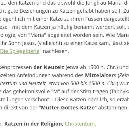
s zu den Katzen und das obwohl die Jungfrau Maria, d
echt gute Beziehungen zu Katzen gehabt haben soll. Z
elegentlich mit einer Katze zu ihren Füssen dargestellt
ze", mit dem Katzen ja häufig benannt werden, soll, 
logie, von "Maria" abgeleitet worden sein. Wie Maria
 ihr Sohn Jesus, (vielleicht) zu einer Katze kam, lässt 
Die Spiegelperle
" nachlesen.
exenprozessen
der Neuzeit
(etwa ab 1500 n. Chr.) und
nzelten Anfeindungen während des
Mittelalter
s (
Zei
ltertum und Neuzeit, etwa von 500 bis 1500 n. Chr.
) wu
e das geheimnisvolle "M" auf der Stirn tragen (Tabbyka
tellungen verschont. - Diese Katzen nämlich, so erzä
en direkt von der "
Mutter-Gottes-Katze
" abstammen.
h:
Katzen in der Religion
;
Christentum.