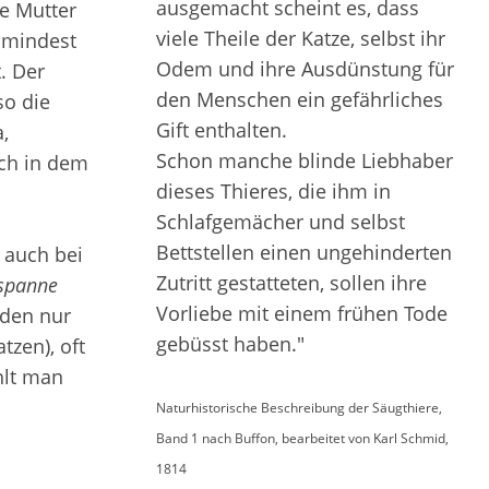
ausgemacht scheint es, dass
ie Mutter
viele Theile der Katze, selbst ihr
umindest
Odem und ihre Ausdünstung für
. Der
den Menschen ein gefährliches
so die
Gift enthalten.
,
Schon manche blinde Liebhaber
sich in dem
dieses Thieres, die ihm in
Schlafgemächer und selbst
Bettstellen einen ungehinderten
 auch bei
Zutritt gestatteten, sollen ihre
tspanne
Vorliebe mit einem frühen Tode
rden nur
gebüsst haben."
tzen), oft
hlt man
Naturhistorische Beschreibung der Säugthiere,
Band 1 nach Buffon, bearbeitet von Karl Schmid,
1814