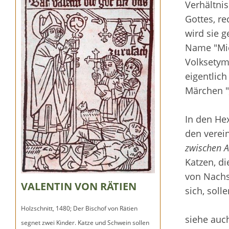
Verhältni
Gottes, r
wird sie g
Name "Mie
Volksetymo
eigentlich
Märchen "
In den H
den verei
zwischen A
Katzen, di
von Nachs
VALENTIN VON RÄTIEN
sich, soll
Holzschnitt, 1480; Der Bischof von Rätien
siehe auc
segnet zwei Kinder. Katze und Schwein sollen