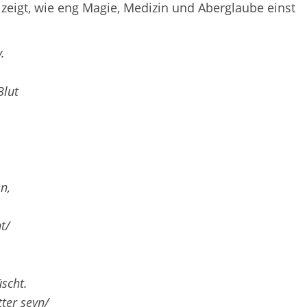
 zeigt, wie eng Magie, Medizin und Aberglaube einst
.
Blut
n,
t/
scht.
ter seyn/