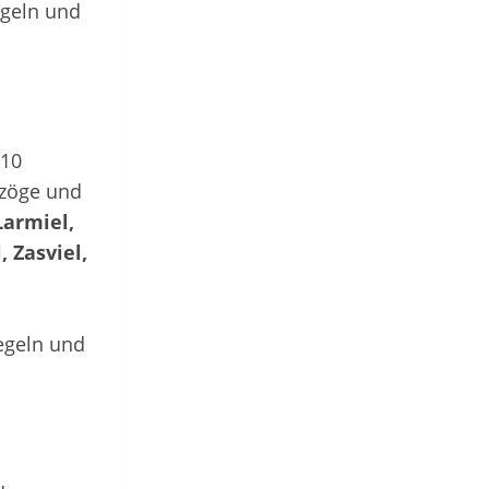
egeln und
 10
rzöge und
armiel,
, Zasviel,
Regeln und