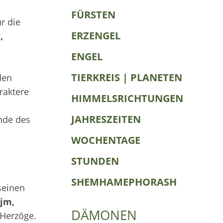
FÜRSTEN
r die
ERZENGEL
,
ENGEL
TIERKREIS | PLANETEN
den
raktere
HIMMELSRICHTUNGEN
JAHRESZEITEN
nde des
WOCHENTAGE
STUNDEN
SHEMHAMEPHORASH
seinen
ijm,
DÄMONEN
 Herzöge.