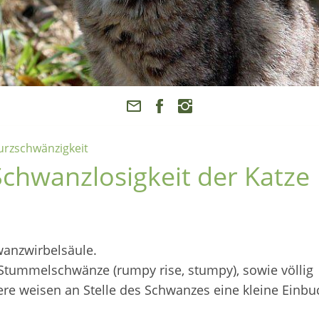
urzschwänzigkeit
chwanzlosigkeit der Katze
wanzwirbelsäule.
, Stummelschwänze (rumpy rise, stumpy), sowie völlig
ere weisen an Stelle des Schwanzes eine kleine Einb