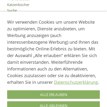
Katzenbücher
Suche
Kontakt
Wir verwenden Cookies um unsere Website
Impressum
Datenschutz
zu optimieren, Dienste anzubieten, um
Cookies
Werbung anzuzeigen (auch
Logout
interessenbezogene Werbung) und Ihnen das
Autor der Welt der Katzen
bestmögliche Online-Erlebnis zu bieten. Mit
der Auswahl „Alle erlauben“ erklären Sie sich
___________________
damit einverstanden. Weiterführende
Welt der Katzen | Fachportal für Biologie, Verhaltensbiologie &
Informationen auch zu den Alternativen,
Fortpflanzung von Hauskatzen und Wildkatzenarten
Cookies zuzulassen oder sie zu deaktivieren,
Artikel werden regelmäßig aktualisiert und neue Forschungsergebnisse
erhalten Sie in unserer
Datenschutzerklärung
.
berücksichtigt.
Biologie
·
Verhalten
·
Ethologie
·
Fortpflanzung
·
Tierschutz
·
Wilde Katzen
ALLE ERLAUBEN
Autor & Redaktion: Marcus Skupin · Katzenforschung | Katzenwissen |
Katzenhaltung
ALLE ABLEHNEN