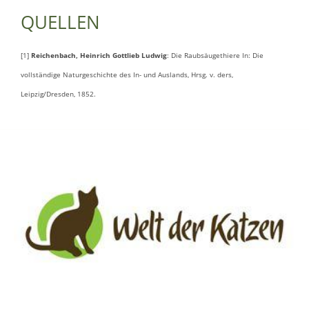
QUELLEN
[1]
Reichenbach, Heinrich Gottlieb Ludwig
: Die Raubsäugethiere In: Die
vollständige Naturgeschichte des In- und Auslands, Hrsg. v. ders,
Leipzig/Dresden, 1852.