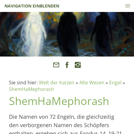
NAVIGATION EINBLENDEN
Sie sind hier:
Welt der Katzen
»
Alte Wesen
»
Engel
»
ShemHaMephorash
ShemHaMephorash
Die Namen von 72 Engeln, die gleichzeitig
den verborgenen Namen des Schöpfers
enthalten, ergeben sich aus Exodus 14, 19-21.