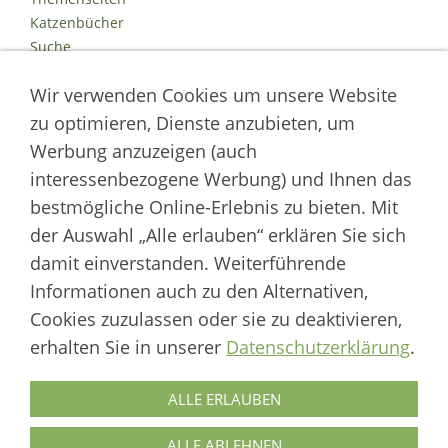
Katzenbücher
Suche
Kontakt
Wir verwenden Cookies um unsere Website
Impressum
Datenschutz
zu optimieren, Dienste anzubieten, um
Cookies
Werbung anzuzeigen (auch
Logout
interessenbezogene Werbung) und Ihnen das
Autor der Welt der Katzen
bestmögliche Online-Erlebnis zu bieten. Mit
der Auswahl „Alle erlauben“ erklären Sie sich
___________________
damit einverstanden. Weiterführende
Welt der Katzen | Fachportal für Biologie, Verhaltensbiologie &
Informationen auch zu den Alternativen,
Fortpflanzung von Hauskatzen und Wildkatzenarten
Cookies zuzulassen oder sie zu deaktivieren,
Artikel werden regelmäßig aktualisiert und neue Forschungsergebnisse
erhalten Sie in unserer
Datenschutzerklärung
.
berücksichtigt.
Biologie
·
Verhalten
·
Ethologie
·
Fortpflanzung
·
Tierschutz
·
Wilde Katzen
ALLE ERLAUBEN
Autor & Redaktion: Marcus Skupin · Katzenforschung | Katzenwissen |
Katzenhaltung
ALLE ABLEHNEN