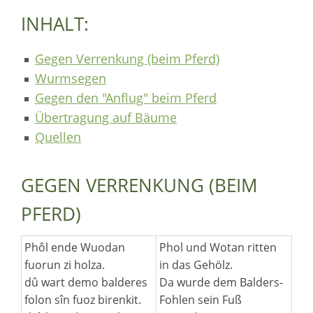
INHALT:
Gegen Verrenkung (beim Pferd)
Wurmsegen
Gegen den "Anflug" beim Pferd
Übertragung auf Bäume
Quellen
GEGEN VERRENKUNG (BEIM
PFERD)
Phôl ende Wuodan
Phol und Wotan ritten
fuorun zi holza.
in das Gehölz.
dû wart demo balderes
Da wurde dem Balders-
folon sîn fuoz birenkit.
Fohlen sein Fuß