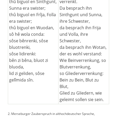
thû biguol en Sinthgunt,
verrenkt.
Sunna era swister;
Da besprach ihn
thû biguol en Frîja, Folla
Sinthgunt und Sunna,
era swister;
ihre Schwester,
thû biguol en Wuodan,
da besprach ihn Frija
sô hê wola conda:
und Volla, ihre
sôse bênrenki, sôse
Schwester,
bluotrenki,
da besprach ihn Wotan,
sôse lidirenki:
der es wohl verstand:
bên zi bêna, bluot zi
Wie Beinverrenkung, so
bluoda,
Blutverrenkung,
lid zi geliden, sôse
so Gliederverrenkung:
gelîmida sîn.
Bein zu Bein, Blut zu
Blut,
Glied zu Gliedern, wie
geleimt sollen sie sein.
2. Merseburger Zauberspruch in althochdeutscher Sprache,