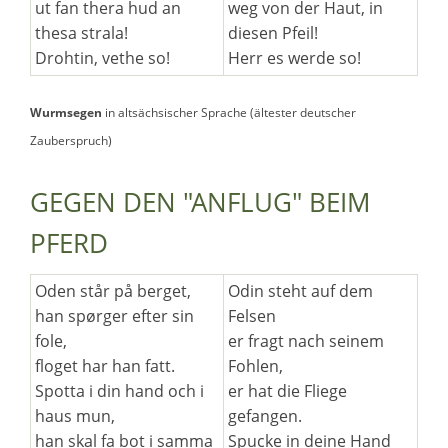
ut fan thera hud an
weg von der Haut, in
thesa strala!
diesen Pfeil!
Drohtin, vethe so!
Herr es werde so!
Wurmsegen
in altsächsischer Sprache (ältester deutscher
Zauberspruch)
GEGEN DEN "ANFLUG" BEIM
PFERD
Oden står på berget,
Odin steht auf dem
han spørger efter sin
Felsen
fole,
er fragt nach seinem
floget har han fatt.
Fohlen,
Spotta i din hand och i
er hat die Fliege
haus mun,
gefangen.
han skal fa bot i samma
Spucke in deine Hand