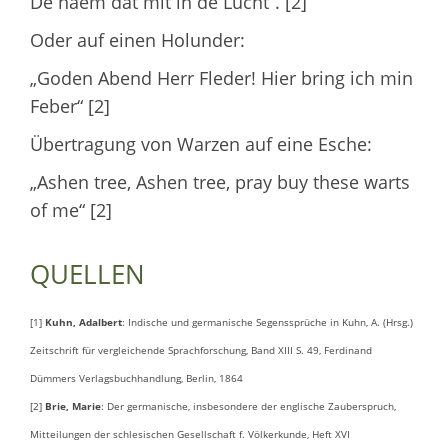
De näem dat mit in de Lucht“. [2]
Oder auf einen Holunder:
„Goden Abend Herr Fleder! Hier bring ich min
Feber“ [2]
Übertragung von Warzen auf eine Esche:
„Ashen tree, Ashen tree, pray buy these warts
of me“ [2]
QUELLEN
[1]
Kuhn, Adalbert
: Indische und germanische Segenssprüche in Kuhn, A. (Hrsg.)
Zeitschrift für vergleichende Sprachforschung, Band XIII S. 49, Ferdinand
Dümmers Verlagsbuchhandlung, Berlin, 1864
[2]
Brie, Marie
: Der germanische, insbesondere der englische Zauberspruch,
Mitteilungen der schlesischen Gesellschaft f. Völkerkunde, Heft XVI