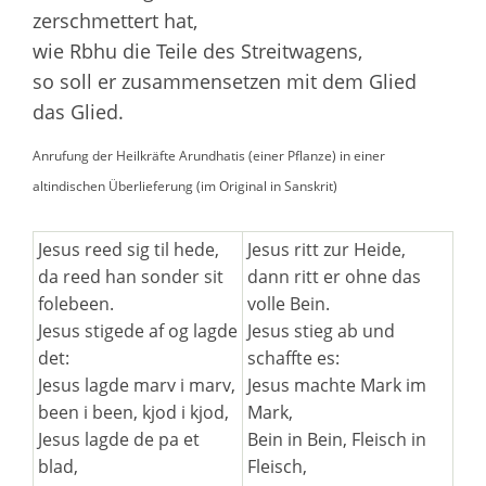
zerschmettert hat,
wie Rbhu die Teile des Streitwagens,
so soll er zusammensetzen mit dem Glied
das Glied.
Anrufung der Heilkräfte Arundhatis (einer Pflanze) in einer
altindischen Überlieferung (im Original in Sanskrit)
Jesus reed sig til hede,
Jesus ritt zur Heide,
da reed han sonder sit
dann ritt er ohne das
folebeen.
volle Bein.
Jesus stigede af og lagde
Jesus stieg ab und
det:
schaffte es:
Jesus lagde marv i marv,
Jesus machte Mark im
been i been, kjod i kjod,
Mark,
Jesus lagde de pa et
Bein in Bein, Fleisch in
blad,
Fleisch,