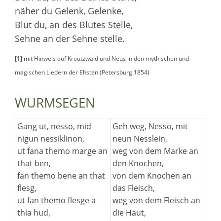
näher du Gelenk, Gelenke,
Blut du, an des Blutes Stelle,
Sehne an der Sehne stelle.
[1] mit Hinweis auf Kreutzwald und Neus in den mythischen und
magischen Liedern der Ehsten (Petersburg 1854)
WURMSEGEN
Gang ut, nesso, mid
Geh weg, Nesso, mit
nigun nessiklinon,
neun Nesslein,
ut fana themo marge an
weg von dem Marke an
that ben,
den Knochen,
fan themo bene an that
von dem Knochen an
flesg,
das Fleisch,
ut fan themo flesge a
weg von dem Fleisch an
thia hud,
die Haut,