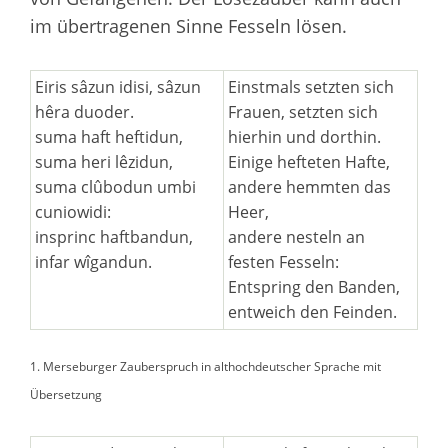
im übertragenen Sinne Fesseln lösen.
Eiris sâzun idisi, sâzun
Einstmals setzten sich
hêra duoder.
Frauen, setzten sich
suma haft heftidun,
hierhin und dorthin.
suma heri lêzidun,
Einige hefteten Hafte,
suma clûbodun umbi
andere hemmten das
cuniowidi:
Heer,
insprinc haftbandun,
andere nesteln an
infar wîgandun.
festen Fesseln:
Entspring den Banden,
entweich den Feinden.
1. Merseburger Zauberspruch in althochdeutscher Sprache mit
Übersetzung