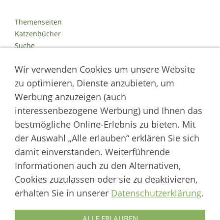
Themenseiten
Katzenbücher
Suche
Kontakt
Wir verwenden Cookies um unsere Website
Impressum
Datenschutz
zu optimieren, Dienste anzubieten, um
Cookies
Werbung anzuzeigen (auch
Logout
interessenbezogene Werbung) und Ihnen das
Autor der Welt der Katzen
bestmögliche Online-Erlebnis zu bieten. Mit
der Auswahl „Alle erlauben“ erklären Sie sich
___________________
damit einverstanden. Weiterführende
Welt der Katzen | Fachportal für Biologie, Verhaltensbiologie &
Informationen auch zu den Alternativen,
Fortpflanzung von Hauskatzen und Wildkatzenarten
Cookies zuzulassen oder sie zu deaktivieren,
Artikel werden regelmäßig aktualisiert und neue Forschungsergebnisse
erhalten Sie in unserer
Datenschutzerklärung
.
berücksichtigt.
Biologie
·
Verhalten
·
Ethologie
·
Fortpflanzung
·
Tierschutz
·
Wilde Katzen
ALLE ERLAUBEN