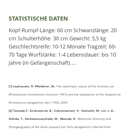
STATISTISCHE DATEN
Kopf-Rumpf-Länge: 60 cm Schwanzlänge: 20
cm Schulterhöhe: 30 cm Gewicht: 5,5 kg
Geschlechtsreife: 10-12 Monate Tragzeit: 60-
70 Tage Wurfstärke: 1-4 Lebensdauer: bis 10
Jahre (in Gefangenschaft) ...
[1] Leyhausen, P.: Pfleiderer, M.:
The systematic status of the Iriomote cat
(Prionailurus iriomotensis Imaizumi 1967) and the subspecies of the leopard cat
(Prionailurus bengalensis Kerr 1792), 2009
[2] Tamada,T.
;
Siriaroonrat, B.
;
Subramaniam, V.
;
Hamachi, M.
;
Lin, L.-K.
;
Oshida, T.
;
Rerkamnuaychoke, W.
;
Masuda, R.
: Molecular Diversity and
Phylogeography of the Asian Leopard Cat, Felis bengalensis, Inferred from