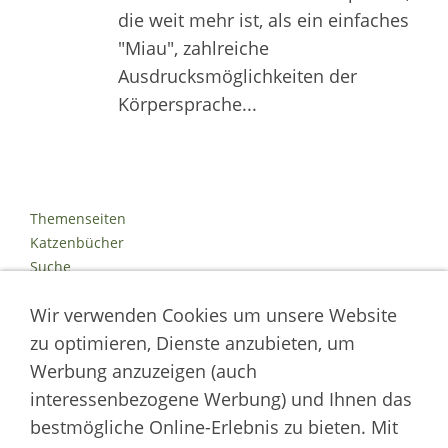
die weit mehr ist, als ein einfaches
"Miau", zahlreiche
Ausdrucksmöglichkeiten der
Körpersprache...
Themenseiten
Katzenbücher
Suche
Kontakt
Wir verwenden Cookies um unsere Website
Impressum
Datenschutz
zu optimieren, Dienste anzubieten, um
Cookies
Werbung anzuzeigen (auch
Logout
interessenbezogene Werbung) und Ihnen das
Autor der Welt der Katzen
bestmögliche Online-Erlebnis zu bieten. Mit