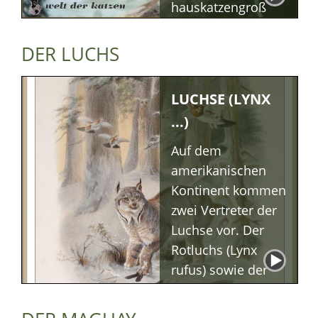
hauskatzengroß
und haben eine
bräunlich bis
DER LUCHS
gräuliche oder
rötlich "einfarbig"
LUCHSE (LYNX
wirkende
...)
Fellfärbung, mit
deutlichem Agouti.
Auf dem
amerikanischen
Kontinent kommen
zwei Vertreter der
Luchse vor. Der
Rotluchs (Lynx
rufus) sowie der
weiter nördlich
lebende