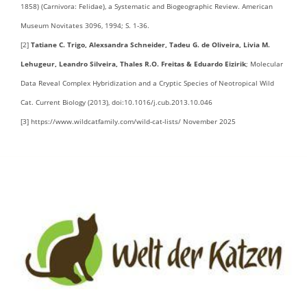
kommt bis i rund
1858) (Carnivora: Felidae), a Systematic and Biogeographic Review. American
2000 Meter Höhe
Museum Novitates 3096, 1994; S. 1-36.
vor.
[2]
Tatiane C. Trigo, Alexsandra Schneider, Tadeu G. de Oliveira, Livia M.
Lehugeur, Leandro Silveira, Thales R.O. Freitas & Eduardo Eizirik
; Molecular
Data Reveal Complex Hybridization and a Cryptic Species of Neotropical Wild
Cat. Current Biology (2013), doi:10.1016/j.cub.2013.10.046
[3] https://www.wildcatfamily.com/wild-cat-lists/ November 2025