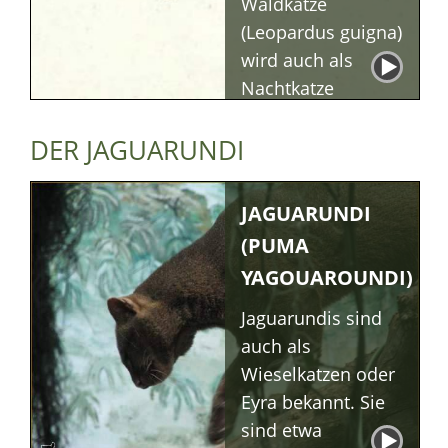
Waldkatze
(Leopardus guigna)
wird auch als
Nachtkatze
bezeichnet. Im
angloamerikanischen
DER JAGUARUNDI
Sprachraum ist sie
unter der
JAGUARUNDI
Bezeichnung
(PUMA
Kodkod bekannt.
YAGOUAROUNDI)
Beschreibung
Lebensraum &
Jaguarundis sind
Verhalten
auch als
Ernährung
Wieselkatzen oder
Eyra bekannt. Sie
sind etwa