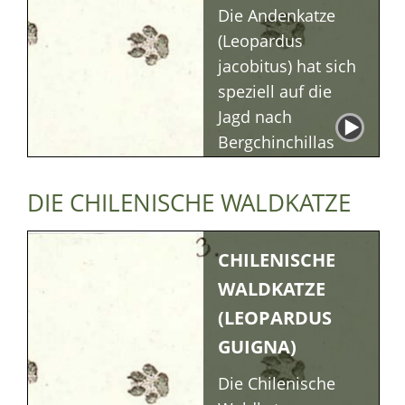
Die Andenkatze
(Leopardus
jacobitus) hat sich
speziell auf die
Jagd nach
Bergchinchillas
spezialisiert.
DIE CHILENISCHE WALDKATZE
Beschreibung
Lebensraum
Verhalten
CHILENISCHE
Ernährung &
Jagd
WALDKATZE
(LEOPARDUS
GUIGNA)
Die Chilenische