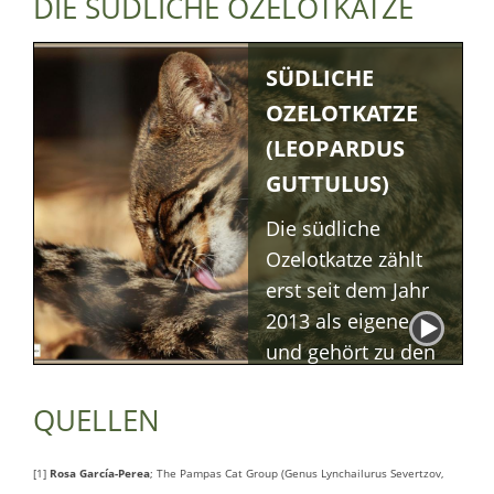
DIE SÜDLICHE OZELOTKATZE
Südamerikas, vom
Gras- über
SÜDLICHE
Buschland bis in
OZELOTKATZE
trockene Wälder.
(LEOPARDUS
GUTTULUS)
Die südliche
Ozelotkatze zählt
erst seit dem Jahr
2013 als eigene Art
und gehört zu den
Pardelkatzen. Sie
ist an der Ostküste
QUELLEN
Brasiliens
verbreitet und
[1]
Rosa García-Perea
; The Pampas Cat Group (Genus Lynchailurus Severtzov,