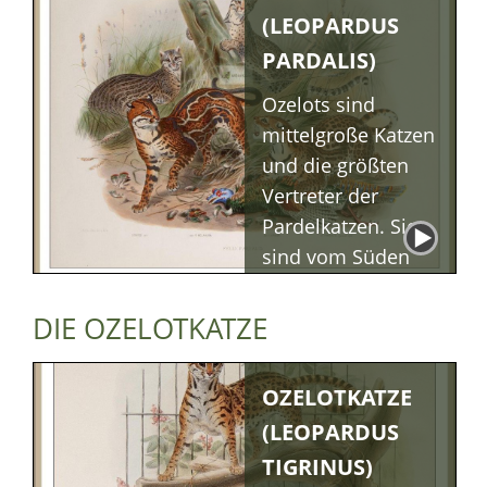
Margay-
(LEOPARDUS
Beschreibung
Margay-
PARDALIS)
Lebensraum/Verhalte
Margay-
Ozelots sind
Ernährung
mittelgroße Katzen
Margay-
Fortpflanzung
und die größten
Vertreter der
Pardelkatzen. Sie
sind vom Süden
der USA bis Mittel-
und Südamerika
DIE OZELOTKATZE
verbreitet.
Beschreibung
OZELOTKATZE
Lebensraum &
Verhalten
(LEOPARDUS
Ernährung
TIGRINUS)
Fortpflanzung