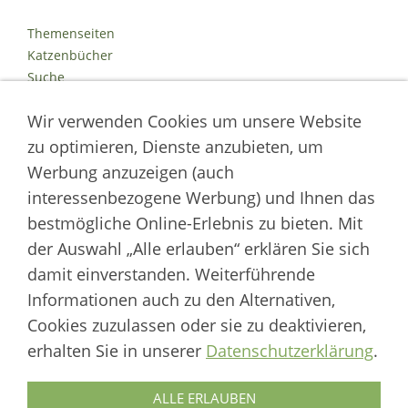
Themenseiten
Katzenbücher
Suche
Kontakt
Wir verwenden Cookies um unsere Website
Impressum
Datenschutz
zu optimieren, Dienste anzubieten, um
Cookies
Werbung anzuzeigen (auch
Logout
interessenbezogene Werbung) und Ihnen das
Autor der Welt der Katzen
bestmögliche Online-Erlebnis zu bieten. Mit
der Auswahl „Alle erlauben“ erklären Sie sich
___________________
damit einverstanden. Weiterführende
Welt der Katzen | Fachportal für Biologie, Verhaltensbiologie &
Informationen auch zu den Alternativen,
Fortpflanzung von Hauskatzen und Wildkatzenarten
Cookies zuzulassen oder sie zu deaktivieren,
Artikel werden regelmäßig aktualisiert und neue Forschungsergebnisse
erhalten Sie in unserer
Datenschutzerklärung
.
berücksichtigt.
Biologie
·
Verhalten
·
Ethologie
·
Fortpflanzung
·
Tierschutz
·
Wilde Katzen
ALLE ERLAUBEN
Autor & Redaktion: Marcus Skupin · Katzenforschung | Katzenwissen |