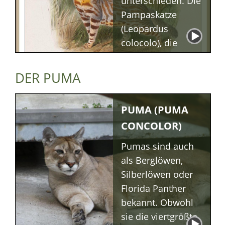
unterschieden. Die
Ernaehrung
Pampaskatze
Oncilla-
Fortpflanzung
(Leopardus
Oncilla-Hybriden
colocolo), die
mittlere oder
argentinische
DER PUMA
Pampaskatze
(Leopardus
PUMA (PUMA
pajeros) sowie die
CONCOLOR)
kleine
Pampaskatze
Pumas sind auch
(Leopardus
als Berglöwen,
braccatus), die in
Silberlöwen oder
Brasilien
Florida Panther
vorkommt.
bekannt. Obwohl
sie die viertgrößte