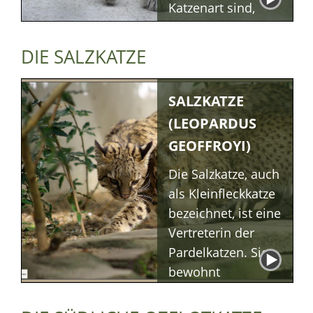
Katzenart sind,
gehören sie zu den
Kleinkatzen.
DIE SALZKATZE
Puma -
Beschreibung
Puma -
SALZKATZE
Lebensraum/Verhalte
(LEOPARDUS
Puma -
Ernährung
GEOFFROYI)
Puma -
Fortpflanzung
Die Salzkatze, auch
als Kleinfleckkatze
bezeichnet, ist eine
Vertreterin der
Pardelkatzen. Sie
bewohnt
zahlreiche
Lebensräume