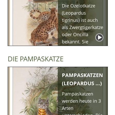
Haltung
Die Ozelotkatze
(Leopardus
tigrinus) ist auch
als Zwergtigerkatze
oder Oncilla
bekannt. Sie
gehört zu den
Pardelkatzen
DIE PAMPASKATZE
Südamerikas. Die
schön gezeichnet
PAMPASKATZEN
Katzen sind kaum
(LEOPARDUS ...)
erforscht.
Pampaskatzen
Oncilla-
Beschreibung
werden heute in 3
Oncilla-
Arten
Lebensraum
Oncilla-