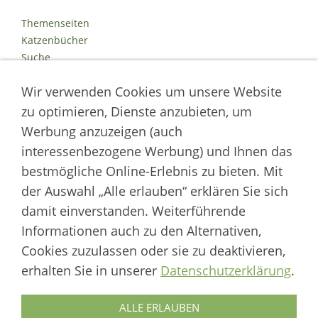
Themenseiten
Katzenbücher
Suche
Kontakt
Wir verwenden Cookies um unsere Website
Impressum
Datenschutz
zu optimieren, Dienste anzubieten, um
Cookies
Werbung anzuzeigen (auch
Logout
interessenbezogene Werbung) und Ihnen das
Autor der Welt der Katzen
bestmögliche Online-Erlebnis zu bieten. Mit
der Auswahl „Alle erlauben“ erklären Sie sich
___________________
damit einverstanden. Weiterführende
Welt der Katzen | Fachportal für Biologie, Verhaltensbiologie &
Informationen auch zu den Alternativen,
Fortpflanzung von Hauskatzen und Wildkatzenarten
Cookies zuzulassen oder sie zu deaktivieren,
Artikel werden regelmäßig aktualisiert und neue Forschungsergebnisse
erhalten Sie in unserer
Datenschutzerklärung
.
berücksichtigt.
Biologie
·
Verhalten
·
Ethologie
·
Fortpflanzung
·
Tierschutz
·
Wilde Katzen
ALLE ERLAUBEN
Autor & Redaktion: Marcus Skupin · Katzenforschung | Katzenwissen |