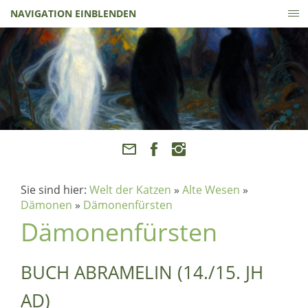
NAVIGATION EINBLENDEN
Sie sind hier:
Welt der Katzen
»
Alte Wesen
»
Dämonen
»
Dämonenfürsten
Dämonenfürsten
BUCH ABRAMELIN (14./15. JH
AD)