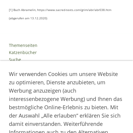
[1] Buch Abramelin, https://www.sacred-texts.com/grim/abr/abr038.htm
(abgerufen am 13.12.2020)
Themenseiten
Katzenbücher
Suche
Kontakt
Wir verwenden Cookies um unsere Website
Impressum
Datenschutz
zu optimieren, Dienste anzubieten, um
Cookies
Werbung anzuzeigen (auch
Logout
interessenbezogene Werbung) und Ihnen das
Autor der Welt der Katzen
bestmögliche Online-Erlebnis zu bieten. Mit
der Auswahl „Alle erlauben“ erklären Sie sich
___________________
damit einverstanden. Weiterführende
Welt der Katzen | Fachportal für Biologie, Verhaltensbiologie &
Informationen auch zu den Alternativen,