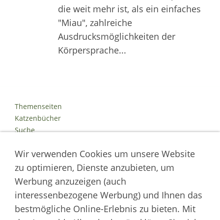
die weit mehr ist, als ein einfaches
"Miau", zahlreiche
Ausdrucksmöglichkeiten der
Körpersprache...
Themenseiten
Katzenbücher
Suche
Kontakt
Wir verwenden Cookies um unsere Website
Impressum
Datenschutz
zu optimieren, Dienste anzubieten, um
Cookies
Werbung anzuzeigen (auch
Logout
interessenbezogene Werbung) und Ihnen das
Autor der Welt der Katzen
bestmögliche Online-Erlebnis zu bieten. Mit