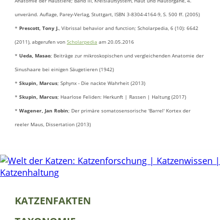
Anatomie der Haustiere; Band III, Kreislaufsystem, Haut und Hautorgane, 4.
unveränd. Auflage, Parey-Verlag, Stuttgart, ISBN 3-8304-4164-9, S. 500 ff. (2005)
*
Prescott, Tony J.
, Vibrissal behavior and function; Scholarpedia, 6 (10): 6642
(2011), abgerufen von
Scholarpedia
am 20.05.2016
*
Ueda, Masao
; Beiträge zur mikroskopischen und vergleichenden Anatomie der
Sinushaare bei einigen Säugetieren (1942)
*
Skupin, Marcus
; Sphynx - Die nackte Wahrheit (2013)
*
Skupin, Marcus
; Haarlose Feliden: Herkunft | Rassen | Haltung (2017)
*
Wagener, Jan Robin
; Der primäre somatosensorische 'Barrel' Kortex der
reeler Maus, Dissertation (2013)
KATZENFAKTEN