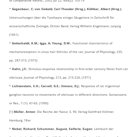
of Comparative Neurol., 2002 Jul 22; 449(2): 103-19
*
Gegenbaur, C; von Siebold, Carl Theodor (Hrsg.), Kölliker, Albert (Hrsg.)
,
Untersuchungen über die Tasthaare einiger Säugetiere in Zeitschrift für
wissenschaftliche Zoologie, Dritter Band; Verlag Wilhelm Engelmann, Leipzig
(1851)
*
Gottschaldt, K.M.; Iggo, A; Young, D.W.
; Functional charcteristics of
mechanoreseptors in sinus hair follicles of the cat; Journal of Physiology, 235,
pp. 287-315, (1973)
*
Hahn, J.F.
; Stimulus-response relationship in first-order sensory fibres from cat
vibrissae, Journal of Physiology, 213, pp. 215-226, (1971)
*
Lichtenstein, S.H.; Carvell, G.E.; Simons, D.J.
; Response of rat trigeminal
ganglion neurons to movements of vibrissae in different directions; Somatosens
or Res., 7 (1): 47-65; (1990)
[1]
Müller, Anton
: Die Reiche der Natur, S. 90, Verlag Gottfried Vollmer,
Hamburg, 18xx
*
Nickel, Richard; Schummer, August, Seiferle, Eugen
; Lehrbuch der