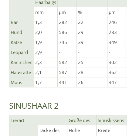
Haarbalgs
mm
µm
%
µm
%
Bär
1,3
282
22
246
18
Hund
2,0
586
29
283
14
Katze
1,9
745
39
349
18
Leopard
2,9
-
-
-
-
Kaninchen
2,3
582
25
302
13
Hausratte
2,1
587
28
362
17
Maus
1,7
441
26
347
20
SINUSHAAR 2
Tierart
Größe des
Sinuskissens
Dicke des
Höhe
Breite