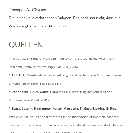
*
Anlagen der Vibrissen
Die in der Haut vorhandenen Anlagen. Das bedeutet nicht, dass alle
Vibrissen gleichzeitig sichtbar sind.
QUELLEN
*
Ahl, A. S
.; The role of vibrissae in behavior - A status review. Veterinary
Research Communications 10(4): 245-268 (1986)
*
Ahl, A. S.
; Relationship of vibrissal length and habits in the Sciuridae. Journal
of Mammalogy 68(4): 848-853 (1987)
*
Dehnhardt, PD Dr. Guido
; Gutachten zur Bedeutung des Scherens der
Vibrissen beim Pudel (2001)
*
Ebara, Satomi; Kumamoto, Kenzo; Matsuura, T; Mazurkiewicz, JE; Rice,
Frank L.
; Similarities and differences in the innervation of mystacial vibrissal
follicle-sinus complexes in the rat and cat: a confocal microscopic study; Journal