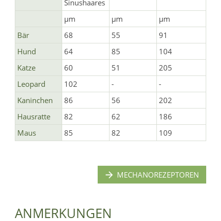
Sinushaares
µm
µm
µm
Bär
68
55
91
Hund
64
85
104
Katze
60
51
205
Leopard
102
-
-
Kaninchen
86
56
202
Hausratte
82
62
186
Maus
85
82
109
MECHANOREZEPTOREN
ANMERKUNGEN