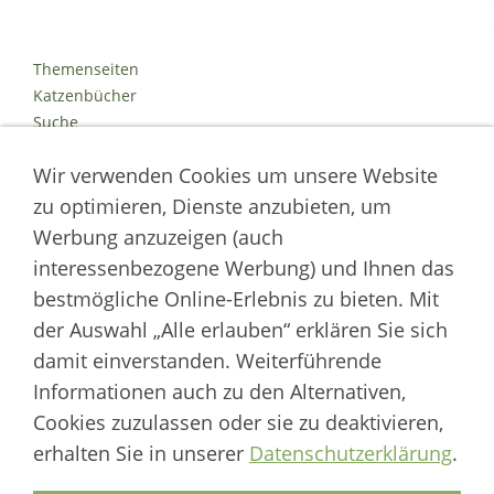
Themenseiten
Katzenbücher
Suche
Kontakt
Wir verwenden Cookies um unsere Website
Impressum
Datenschutz
zu optimieren, Dienste anzubieten, um
Cookies
Werbung anzuzeigen (auch
Logout
interessenbezogene Werbung) und Ihnen das
Autor der Welt der Katzen
bestmögliche Online-Erlebnis zu bieten. Mit
der Auswahl „Alle erlauben“ erklären Sie sich
___________________
damit einverstanden. Weiterführende
Welt der Katzen | Fachportal für Biologie, Verhaltensbiologie &
Informationen auch zu den Alternativen,
Fortpflanzung von Hauskatzen und Wildkatzenarten
Cookies zuzulassen oder sie zu deaktivieren,
Artikel werden regelmäßig aktualisiert und neue Forschungsergebnisse
erhalten Sie in unserer
Datenschutzerklärung
.
berücksichtigt.
Biologie
·
Verhalten
·
Ethologie
·
Fortpflanzung
·
Tierschutz
·
Wilde Katzen