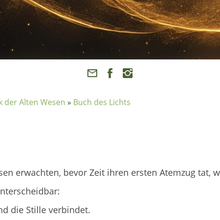
k der Alten Wesen
»
Buch des Lichts
en erwachten, bevor Zeit ihren ersten Atemzug tat, w
unterscheidbar:
d die Stille verbindet.