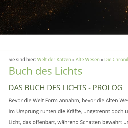
Sie sind hier:
Welt der Katzen
»
Alte Wesen
»
Die Chroni
Buch des Lichts
DAS BUCH DES LICHTS - PROLOG
Bevor die Welt Form annahm, bevor die Alten Wes
Im Ursprung ruhten die Kräfte, ungetrennt doch 
Licht, das offenbart, während Schatten bewahrt un