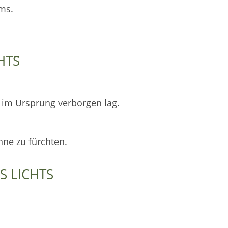
ems.
HTS
s im Ursprung verborgen lag.
ohne zu fürchten.
S LICHTS