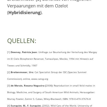
Verpaarungen mit dem Ozelot
(
Hybridisierung
).
QUELLEN:
[1]
Downey, Patricia Jean
: Umfrage zur Beurteilung der Verteilung des Margay
im El Cielo Biospheren Reservat, Tamaulipas, Mexiko, 1994 mit Hinweis auf
Tewes und Schmidly, 1987
[2]
Breitenmoser, Urs
: Cat Specialist Group der SSC (Species Survivel
Commission), online, www.catsg.org
[3]
de Morais, Rosana Nogucira (
2008
)
: Reproduction in small felid males in
Biology, Medicine, and Surgery of South American Wild Animals, Herausgeber:
Murray Fowler, Zalmir S. Cubas, Wiley-Blackwell, ISBN: 978-0-470-37676-8
[4]
Sunquist, M., F. Sunquist.
(2002). Wild Cats of the World. University of