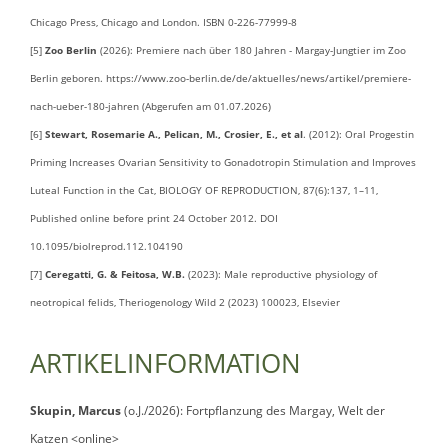
Chicago Press, Chicago and London. ISBN 0-226-77999-8
[5]
Zoo Berlin
(2026): Premiere nach über 180 Jahren - Margay-Jungtier im Zoo
Berlin geboren. https://www.zoo-berlin.de/de/aktuelles/news/artikel/premiere-
nach-ueber-180-jahren (Abgerufen am 01.07.2026)
[6]
Stewart, Rosemarie A., Pelican, M., Crosier, E., et al
. (2012): Oral Progestin
Priming Increases Ovarian Sensitivity to Gonadotropin Stimulation and Improves
Luteal Function in the Cat, BIOLOGY OF REPRODUCTION, 87(6):137, 1–11,
Published online before print 24 October 2012. DOI
10.1095/biolreprod.112.104190
[7]
Ceregatti, G. & Feitosa, W.B.
(2023): Male reproductive physiology of
neotropical felids, Theriogenology Wild 2 (2023) 100023, Elsevier
ARTIKELINFORMATION
Skupin, Marcus
(o.J./2026): Fortpflanzung des Margay, Welt der
Katzen <online>