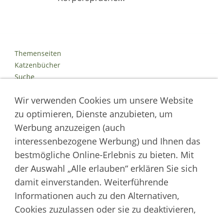
Themenseiten
Katzenbücher
Suche
Kontakt
Wir verwenden Cookies um unsere Website
Impressum
Datenschutz
zu optimieren, Dienste anzubieten, um
Cookies
Werbung anzuzeigen (auch
Logout
interessenbezogene Werbung) und Ihnen das
Autor der Welt der Katzen
bestmögliche Online-Erlebnis zu bieten. Mit
der Auswahl „Alle erlauben“ erklären Sie sich
___________________
damit einverstanden. Weiterführende
Welt der Katzen | Fachportal für Biologie, Verhaltensbiologie &
Informationen auch zu den Alternativen,
Fortpflanzung von Hauskatzen und Wildkatzenarten
Cookies zuzulassen oder sie zu deaktivieren,
Artikel werden regelmäßig aktualisiert und neue Forschungsergebnisse