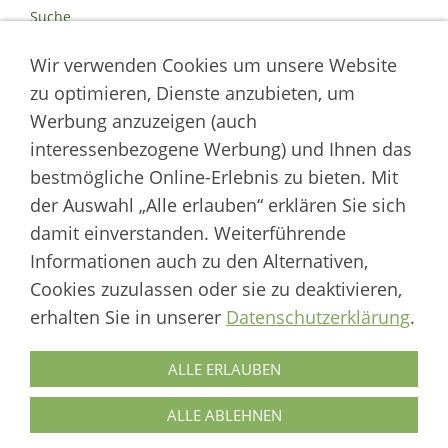
Suche
Kontakt
Wir verwenden Cookies um unsere Website
Impressum
Datenschutz
zu optimieren, Dienste anzubieten, um
Cookies
Werbung anzuzeigen (auch
Logout
interessenbezogene Werbung) und Ihnen das
Autor der Welt der Katzen
bestmögliche Online-Erlebnis zu bieten. Mit
der Auswahl „Alle erlauben“ erklären Sie sich
___________________
damit einverstanden. Weiterführende
Welt der Katzen | Fachportal für Biologie, Verhaltensbiologie &
Informationen auch zu den Alternativen,
Fortpflanzung von Hauskatzen und Wildkatzenarten
Cookies zuzulassen oder sie zu deaktivieren,
Artikel werden regelmäßig aktualisiert und neue Forschungsergebnisse
erhalten Sie in unserer
Datenschutzerklärung
.
berücksichtigt.
Biologie
·
Verhalten
·
Ethologie
·
Fortpflanzung
·
Tierschutz
·
Wilde Katzen
ALLE ERLAUBEN
Autor & Redaktion: Marcus Skupin · Katzenforschung | Katzenwissen |
Katzenhaltung
ALLE ABLEHNEN
© 1999–2026 Welt der Katzen – Alle Rechte vorbehalten