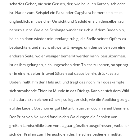
scharfes Gehör, nie sein Geruch, der, wie bei allen Katzen, schlecht
ist. Hat er zum Beispiel ein Paka oder Capybara bemerkt, so ist es
unglaublich, mit welcher Umsicht und Geduld er sich denselben zu
nähern sucht. Wie eine Schlange windet er sich auf dem Boden hin,
hält sich dann wieder minutenlang ruhig, die Stelle seines Opfers zu
beobachten, und macht oft weite Umwege, um demselben von einer
anderen Seite, wo er weniger bemerkt werden kann, beizukommen.
Ist es ihm gelungen, sich ungesehen dem Thiere zu nahen, so springt
er in einem, selten in zwei Sätzen auf dasselbe hin, drückt es zu
Boden, reißt ihm den Hals auf, und trägt das noch im Todeskampfe
sich sträubende Thier im Munde in das Dickigt. Kann er sich dem Wild
nicht durch Schleichen nähern, so legt er sich, wie die Abbildung zeigt,
auf die Lauer. Obschon er gut klettert, lauert er doch nie auf Bäumen.
Der Prinz von Neuwied fand in den Waldungen die Schalen von
großen Landschildkröten vom Iaguar gänzlich ausgefressen, wobei er
sich der Krallen zum Herausholen des Fleisches bedienen mußte.