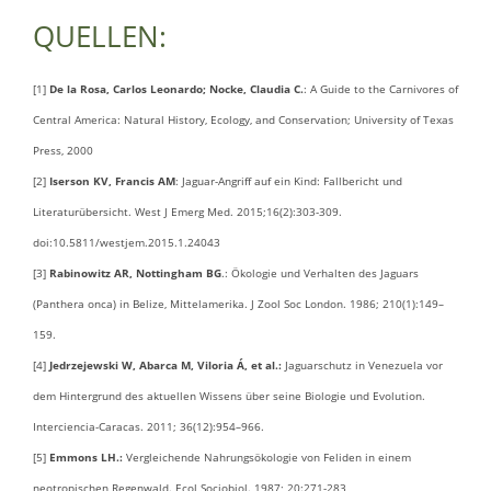
QUELLEN:
[1]
De la Rosa, Carlos Leonardo; Nocke, Claudia C.
: A Guide to the Carnivores of
Central America: Natural History, Ecology, and Conservation; University of Texas
Press, 2000
[2]
Iserson KV, Francis AM
: Jaguar-Angriff auf ein Kind: Fallbericht und
Literaturübersicht. West J Emerg Med. 2015;16(2):303-309.
doi:10.5811/westjem.2015.1.24043
[3]
Rabinowitz AR, Nottingham BG
.: Ökologie und Verhalten des Jaguars
(Panthera onca) in Belize, Mittelamerika. J Zool Soc London. 1986; 210(1):149–
159.
[4]
Jedrzejewski W, Abarca M, Viloria Á, et al.:
Jaguarschutz in Venezuela vor
dem Hintergrund des aktuellen Wissens über seine Biologie und Evolution.
Interciencia-Caracas. 2011; 36(12):954–966.
[5]
Emmons LH.:
Vergleichende Nahrungsökologie von Feliden in einem
neotropischen Regenwald. Ecol Sociobiol. 1987; 20:271-283