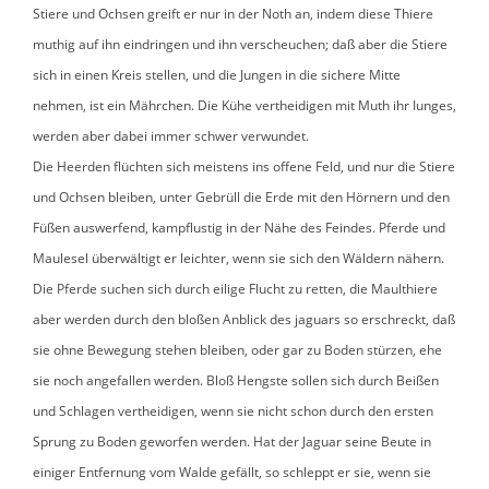
Stiere und Ochsen greift er nur in der Noth an, indem diese Thiere
muthig auf ihn eindringen und ihn verscheuchen; daß aber die Stiere
sich in einen Kreis stellen, und die Jungen in die sichere Mitte
nehmen, ist ein Mährchen. Die Kühe vertheidigen mit Muth ihr Iunges,
werden aber dabei immer schwer verwundet.
Die Heerden flüchten sich meistens ins offene Feld, und nur die Stiere
und Ochsen bleiben, unter Gebrüll die Erde mit den Hörnern und den
Füßen auswerfend, kampflustig in der Nähe des Feindes. Pferde und
Maulesel überwältigt er leichter, wenn sie sich den Wäldern nähern.
Die Pferde suchen sich durch eilige Flucht zu retten, die Maulthiere
aber werden durch den bloßen Anblick des jaguars so erschreckt, daß
sie ohne Bewegung stehen bleiben, oder gar zu Boden stürzen, ehe
sie noch angefallen werden. Bloß Hengste sollen sich durch Beißen
und Schlagen vertheidigen, wenn sie nicht schon durch den ersten
Sprung zu Boden geworfen werden. Hat der Jaguar seine Beute in
einiger Entfernung vom Walde gefällt, so schleppt er sie, wenn sie