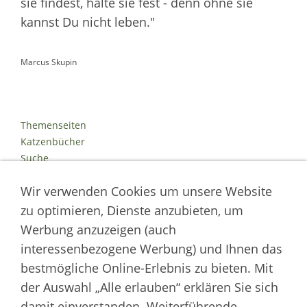
sie findest, halte sie fest - denn ohne sie
kannst Du nicht leben."
Marcus Skupin
Themenseiten
Katzenbücher
Suche
Kontakt
Wir verwenden Cookies um unsere Website
Impressum
Datenschutz
zu optimieren, Dienste anzubieten, um
Cookies
Werbung anzuzeigen (auch
Logout
interessenbezogene Werbung) und Ihnen das
Autor der Welt der Katzen
bestmögliche Online-Erlebnis zu bieten. Mit
der Auswahl „Alle erlauben“ erklären Sie sich
___________________
damit einverstanden. Weiterführende