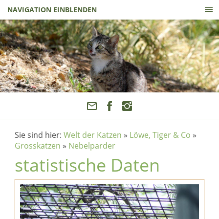
NAVIGATION EINBLENDEN
Sie sind hier:
Welt der Katzen
»
Löwe, Tiger & Co
»
Grosskatzen
»
Nebelparder
statistische Daten