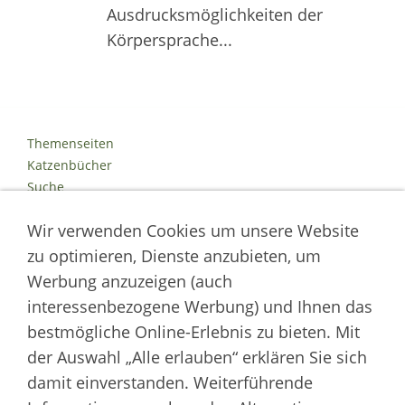
Ausdrucksmöglichkeiten der
Körpersprache...
Themenseiten
Katzenbücher
Suche
Kontakt
Wir verwenden Cookies um unsere Website
Impressum
Datenschutz
zu optimieren, Dienste anzubieten, um
Cookies
Werbung anzuzeigen (auch
Logout
interessenbezogene Werbung) und Ihnen das
Autor der Welt der Katzen
bestmögliche Online-Erlebnis zu bieten. Mit
der Auswahl „Alle erlauben“ erklären Sie sich
___________________
damit einverstanden. Weiterführende
Welt der Katzen | Fachportal für Biologie, Verhaltensbiologie &