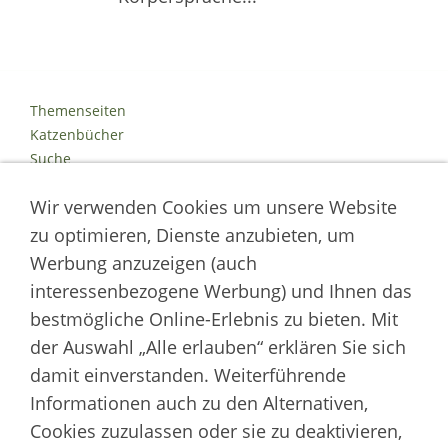
Themenseiten
Katzenbücher
Suche
Kontakt
Wir verwenden Cookies um unsere Website
Impressum
Datenschutz
zu optimieren, Dienste anzubieten, um
Cookies
Werbung anzuzeigen (auch
Logout
interessenbezogene Werbung) und Ihnen das
Autor der Welt der Katzen
bestmögliche Online-Erlebnis zu bieten. Mit
der Auswahl „Alle erlauben“ erklären Sie sich
___________________
damit einverstanden. Weiterführende
Welt der Katzen | Fachportal für Biologie, Verhaltensbiologie &
Informationen auch zu den Alternativen,
Fortpflanzung von Hauskatzen und Wildkatzenarten
Cookies zuzulassen oder sie zu deaktivieren,
Artikel werden regelmäßig aktualisiert und neue Forschungsergebnisse