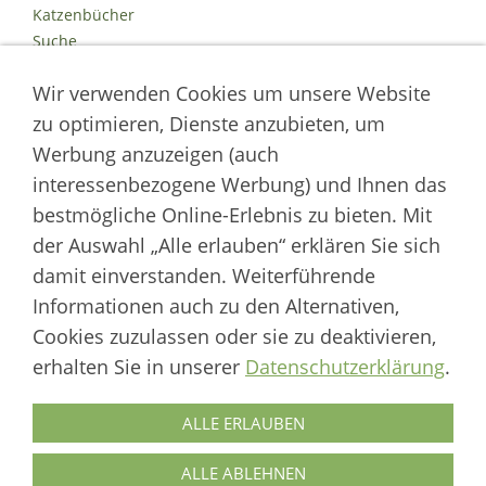
Katzenbücher
Suche
Kontakt
Wir verwenden Cookies um unsere Website
Impressum
Datenschutz
zu optimieren, Dienste anzubieten, um
Cookies
Werbung anzuzeigen (auch
Logout
interessenbezogene Werbung) und Ihnen das
Autor der Welt der Katzen
bestmögliche Online-Erlebnis zu bieten. Mit
der Auswahl „Alle erlauben“ erklären Sie sich
___________________
damit einverstanden. Weiterführende
Welt der Katzen | Fachportal für Biologie, Verhaltensbiologie &
Informationen auch zu den Alternativen,
Fortpflanzung von Hauskatzen und Wildkatzenarten
Cookies zuzulassen oder sie zu deaktivieren,
Artikel werden regelmäßig aktualisiert und neue Forschungsergebnisse
erhalten Sie in unserer
Datenschutzerklärung
.
berücksichtigt.
Biologie
·
Verhalten
·
Ethologie
·
Fortpflanzung
·
Tierschutz
·
Wilde Katzen
ALLE ERLAUBEN
Autor & Redaktion: Marcus Skupin · Katzenforschung | Katzenwissen |
Katzenhaltung
ALLE ABLEHNEN
© 1999–2026 Welt der Katzen – Alle Rechte vorbehalten