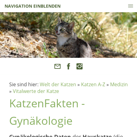
NAVIGATION EINBLENDEN
Sie sind hier:
Welt der Katzen
»
Katzen A-Z
»
Medizin
»
Vitalwerte der Katze
KatzenFakten -
Gynäkologie
Gynäkologische Daten
der
Hauskatze
(die