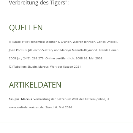
Verbreitung des Tigers":
QUELLEN
[1] State of cat genomics: Stephen J. O'Brien, Warren Johnson, Carlos Driscoll,
Joan Pontius, Jill Pecon-Slattery und Marilyn Menotti-Raymond, Trends Genet.
2008 Jun; 24(6): 268 279. Online veröffentlicht 2008 26. Mai 2008.
[2] Tabellen: Skupin, Marcus, Welt der Katzen 2021
ARTIKELDATEN
Skupin, Marcus
, Verbreitung der Katzen in: Welt der Katzen (online) <
www.welt-der-katzen.de; Stand: 6. Mai 2026