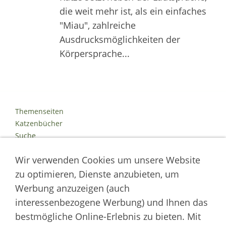
die weit mehr ist, als ein einfaches
"Miau", zahlreiche
Ausdrucksmöglichkeiten der
Körpersprache...
Themenseiten
Katzenbücher
Suche
Kontakt
Wir verwenden Cookies um unsere Website
Impressum
Datenschutz
zu optimieren, Dienste anzubieten, um
Cookies
Werbung anzuzeigen (auch
Logout
interessenbezogene Werbung) und Ihnen das
Autor der Welt der Katzen
bestmögliche Online-Erlebnis zu bieten. Mit