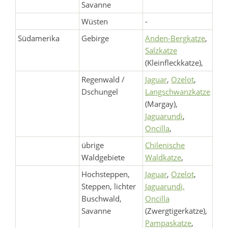
Savanne
Wüsten
-
Südamerika
Gebirge
Anden-Bergkatze
,
Salzkatze
(Kleinfleckkatze),
Regenwald /
Jaguar
,
Ozelot
,
Dschungel
Langschwanzkatze
(Margay),
Jaguarundi
,
Oncilla
,
übrige
Chilenische
Waldgebiete
Waldkatze
,
Hochsteppen,
Jaguar
,
Ozelot
,
Steppen, lichter
Jaguarundi,
Buschwald,
Oncilla
Savanne
(Zwergtigerkatze),
Pampaskatze
,