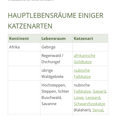
HAUPTLEBENSRÄUME EINIGER
KATZENARTEN
Kontinent
Lebensraum
Katzenart
Afrika
Gebirge
Regenwald /
afrikanische
Dschungel
Goldkatze
übrige
nubische
Waldgebiete
Falbkatze
Hochsteppen,
nubische
Steppen, lichter
Falbkatze
,
Gepard
,
Buschwald,
Löwe
,
Leopard
,
Savanne
Schwarzfusskatze
(Kalahari),
Serval
,