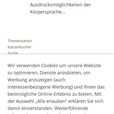
Ausdrucksmöglichkeiten der
Körpersprache...
Themenseiten
Katzenbücher
Suche
Kontakt
Wir verwenden Cookies um unsere Website
Impressum
Datenschutz
zu optimieren, Dienste anzubieten, um
Cookies
Werbung anzuzeigen (auch
Logout
interessenbezogene Werbung) und Ihnen das
Autor der Welt der Katzen
bestmögliche Online-Erlebnis zu bieten. Mit
der Auswahl „Alle erlauben“ erklären Sie sich
___________________
damit einverstanden. Weiterführende
Welt der Katzen | Fachportal für Biologie, Verhaltensbiologie &